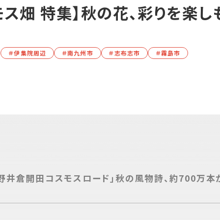
モス畑 特集】秋の花、彩りを楽し
＃伊集院周辺
＃南九州市
＃志布志市
＃霧島市
ト
「野井倉開田コスモスロード」秋の風物詩、約700万