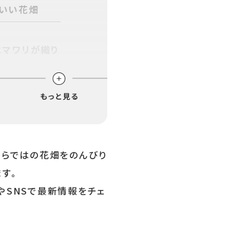
わいい花畑
ヒマワリが織り
できる「高橋コ
ならではの花畑をのんびり
、ピンクの花畑
す。
やSNSで最新情報をチェ
花壇に揺れる