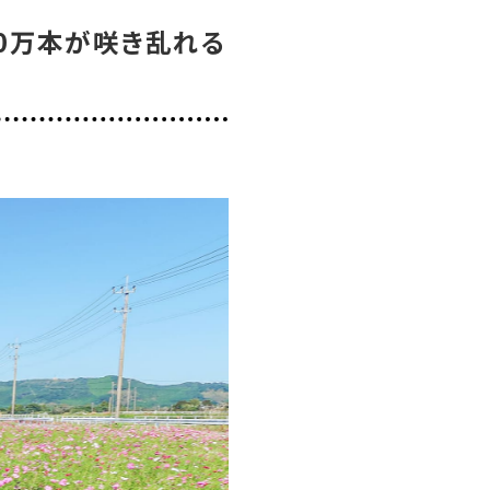
00万本が咲き乱れる
色の花の絨毯
モス畑」
人気の観光公園
ト
＃エスニック料理
＃カフェ
＃カレー
館
＃モーニング
＃ランチ
＃写真映え
県産和牛・黒豚・地鶏