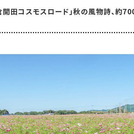
倉開田コスモスロード」秋の風物詩、約7
「錦江湾公園」丘を上りながら鑑賞する、オレンジと黄
「慈眼寺公園」秋風に揺れるコスモス畑をのんびり散策
〝すんごのコスモス畑〟として愛される「久富木区のコス
おすすめタグ
】「柳山アグリランド」花々と柳山山頂からの景色も
＃2024オープン
＃お土産
＃かき氷
＃アルコール
＃イベントレポー
＃コーヒー
＃スイーツ
＃テイクアウト
＃パスタ
＃パン
＃ホテル・旅
＃温泉
＃甘酢
＃磁器
＃花見スポット
＃陶器
＃鹿児島の魚
＃鹿児島
マップから記事を探す