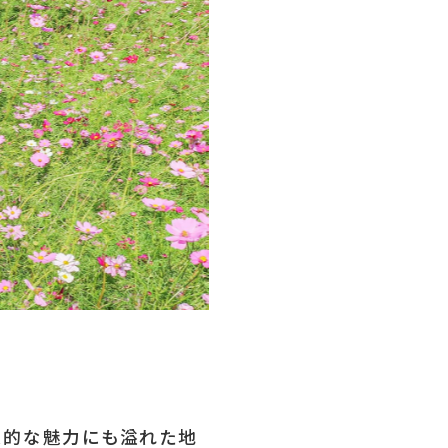
録
について
｜
お知らせ
｜
利⽤規約
史的な魅力にも溢れた地