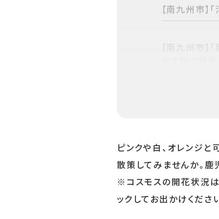
【南九州市】
【南九州市】
なす秋の絶景
【南さつま市
スモス園」
ピンクや白、オレンジと
【霧島市】「
と白い蕎麦の
散策してみませんか。鹿
※コスモスの開花状況は
ックしてお出かけください
【鹿児島市】
コスモス