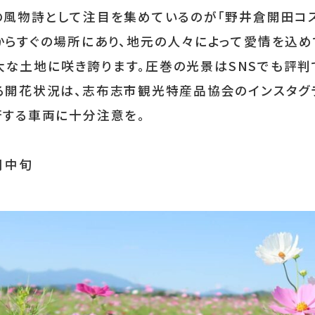
の風物詩として注目を集めているのが「野井倉開田コス
からすぐの場所にあり、地元の人々によって愛情を込
の広大な土地に咲き誇ります。圧巻の光景はSNSでも評
る開花状況は、志布志市観光特産品協会のインスタグ
行する車両に十分注意を。
月中旬