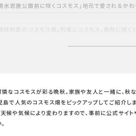
「清水岩屋公園前に咲くコスモス」地元で愛されるか
「頴娃町郡のコスモス畑」列車とコスモス、晩秋に咲く
】山と花との雄大な景色が魅力！金峰山を背景に撮影
可憐なコスモスが彩る晩秋。家族や友人と一緒に、秋
十三塚原史跡公園前のコスモス畑」茶畑の中に広がる
花畑
児島で人気のコスモス畑をピックアップしてご紹介しま
天候や気候により変わりますので、事前に公式サイト
。
「都市農業センター」のんびり散策しながら楽しめる大