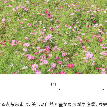
お気に入り
LINEともだち登
あちこちについて
｜
広告サービスについて
｜
運営会社
｜
プライバシーポリシー
｜
お問い合わせ
2
/
3
する志布志市は、美しい自然と豊かな農業や漁業、歴