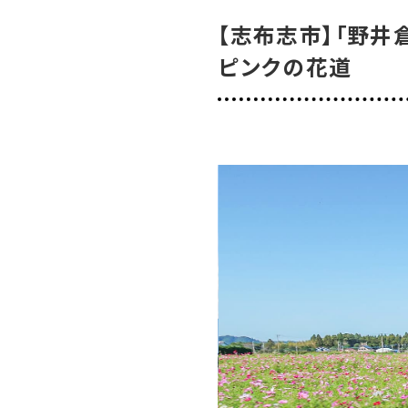
【志布志市】「野井
【鹿児島市】
ピンクの花道
【鹿児島市】
【さつま町】
特集
SPECIAL
【薩摩川内市
グルメ
GOURMET
イベント
EVENT
おでかけ
TRIP