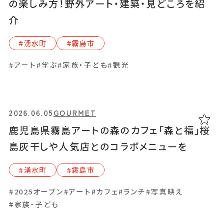
の楽しみ方！野外アート・建築・見どころを紹
分けて紹介！
あちこちについて
｜
広告サービスについて
｜
介
運営会社について
｜
お知らせ
｜
利⽤規約
｜
#⿅児島中央駅周辺
#さつま町
#伊敷周辺
プライバシーポリシー
｜
お問い合わせ
#南九州市
#吉⽥・吉野周辺
#指宿市
#湧⽔町
#霧島市
#湧⽔町
#霧島市
#アート
#学ぶ
#家族・子ども
#観光
#家族・子ども
#温泉
#特集
2026.06.05
GOURMET
鹿児島県霧島アートの森のカフェ「森と福」桜
島灰干しや人気店とのコラボメニューを
#湧⽔町
#霧島市
#2025オープン
#アート
#カフェ
#ランチ
#写真映え
#家族・子ども
このイベントは終了しました。