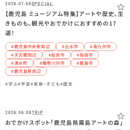
あちこち編集コラム
2026.07.08
2026.07.08
2026.06.05
2025.08.03
2026.06.08
SPECIAL
SPECIAL
GOURMET
EVENT
TRIP
【鹿児島 ミュージアム特集】アートや歴史、生
【鹿児島 ミュージアム特集】アートや歴史、生
鹿児島県霧島アートの森のカフェ「森と福」桜
8月9～30日まで、湧水町くりの図書館で「わ
おでかけスポット「鹿児島県霧島アートの森」
お気に入り
LINEともだち登録
きものも。観光やおでかけにおすすめの17
きものも。観光やおでかけにおすすめの17
島灰干しや人気店とのコラボメニューを
かったさんの世界展」開催。原画約50点を展
の楽しみ方！野外アート・建築・見どころを紹
選！
選！
示！
介
#湧⽔町
#霧島市
おすすめタグ
#⿅児島中央駅周辺
#⿅児島中央駅周辺
#湧⽔町
#湧⽔町
#霧島市
#出⽔市
#出⽔市
#南九州市
#南九州市
#2025オープン
#アート
#カフェ
#ランチ
#写真映え
＃2024オープン
＃お土産
＃かき氷
＃アルコール
#天⽂館周辺
#天⽂館周辺
#姶良市
#姶良市
#指宿市
#指宿市
#家族・子ども
#イベント
#アート
#学ぶ
#家族・子ども
#家族・子ども
#観光
＃イベントレポート
＃エスニック料理
＃カフェ
＃カレー
＃コーヒー
#湧⽔町
#湧⽔町
#薩摩川内市
#薩摩川内市
#霧島市
#霧島市
＃スイーツ
＃テイクアウト
＃パスタ
＃パン
＃ホテル・旅館
#鹿児島駅周辺
#鹿児島駅周辺
＃モーニング
＃ランチ
＃写真映え
＃温泉
＃甘酢
＃磁器
#学ぶ
#学ぶ
#宇宙
#宇宙
#家族・子ども
#家族・子ども
#歴史
#歴史
＃花見スポット
＃陶器
＃鹿児島の魚
＃鹿児島県産和牛・黒豚・地鶏
2026.06.08
2024.03.27
TRIP
SPECIAL
マップから記事を探す
おでかけスポット「鹿児島県霧島アートの森」
〝湯どころ〟鹿児島の温泉8選。3つの泉質に