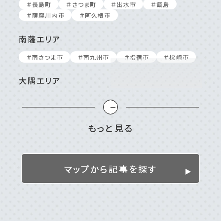
＃⻑島町
＃さつま町
＃出⽔市
＃甑島
＃薩摩川内市
＃阿久根市
南薩エリア
＃南さつま市
＃南九州市
＃指宿市
＃枕崎市
大隅エリア
＃⼤崎町/東串良町
＃⿅屋市
＃南⼤隅町
＃垂⽔市
＃志布志市
＃曽於市
＃肝付町
＃錦江町
もっと見る
姶良／伊佐／霧島エリア
＃伊佐市
＃姶良市
＃湧⽔町
＃霧島市
マップから記事を探す
離島
＃⼗島村
＃三島村
＃与論島
＃喜界島
＃奄美⼤島
＃屋久島
＃徳之島
＃沖永良部島