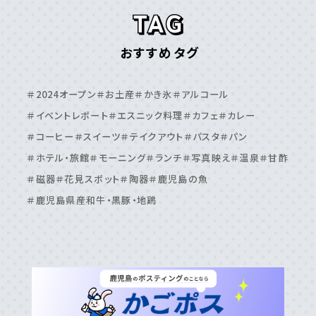
＃甑島
＃種⼦島
鹿児島エリア
おすすめタグ
＃⽇置市
＃⾕⼭周辺
＃⿅児島⼤学周辺
＃⿅児島中央駅周辺
＃いちき串⽊野市
＃伊敷周辺
＃2024オープン
＃お土産
＃かき氷
＃アルコール
＃伊集院周辺
＃吉⽥・吉野周辺
＃天⽂館周辺
＃イベントレポート
＃エスニック料理
＃カフェ
＃カレー
＃桜島周辺
＃鴨池・与次郎周辺
＃鹿児島駅周辺
＃コーヒー
＃スイーツ
＃テイクアウト
＃パスタ
＃パン
＃ホテル・旅館
＃モーニング
＃ランチ
＃写真映え
＃温泉
＃甘酢
＃磁器
＃花見スポット
＃陶器
＃鹿児島の魚
＃鹿児島県産和牛・黒豚・地鶏