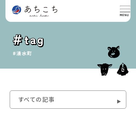
特集
SPECIAL
#湧⽔町
グルメ
GOURMET
イベント
EVENT
おでかけ
すべての記事
TRIP
ライフ
LIFE
このイベントは終了しました。