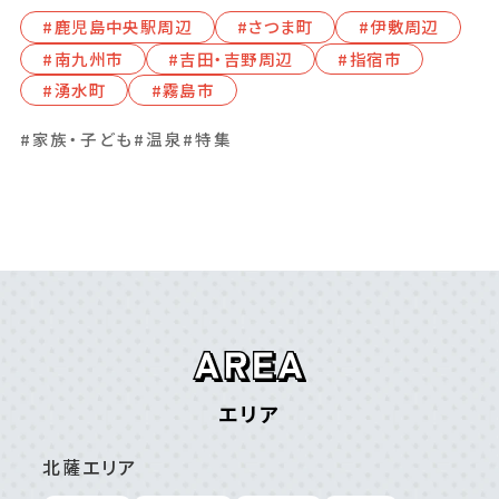
#⿅児島中央駅周辺
#さつま町
#伊敷周辺
#南九州市
#吉⽥・吉野周辺
#指宿市
#湧⽔町
#霧島市
#家族・子ども
#温泉
#特集
エリア
北薩エリア