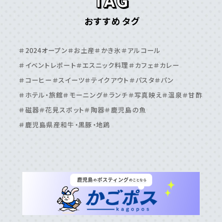
鹿児島エリア
おすすめタグ
＃⽇置市
＃⾕⼭周辺
＃⿅児島⼤学周辺
＃⿅児島中央駅周辺
＃いちき串⽊野市
＃伊敷周辺
＃2024オープン
＃お土産
＃かき氷
＃アルコール
＃伊集院周辺
＃吉⽥・吉野周辺
＃天⽂館周辺
＃イベントレポート
＃エスニック料理
＃カフェ
＃カレー
＃桜島周辺
＃鴨池・与次郎周辺
＃鹿児島駅周辺
＃コーヒー
＃スイーツ
＃テイクアウト
＃パスタ
＃パン
＃ホテル・旅館
＃モーニング
＃ランチ
＃写真映え
＃温泉
＃甘酢
＃磁器
＃花見スポット
＃陶器
＃鹿児島の魚
＃鹿児島県産和牛・黒豚・地鶏