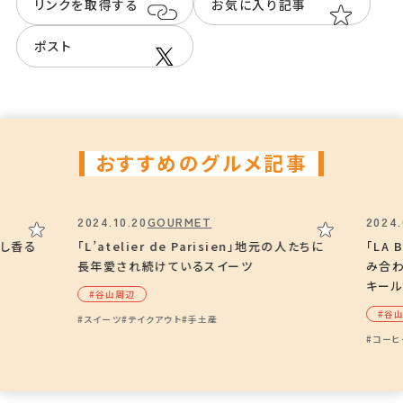
リンクを取得する
お気に入り記事
ポスト
おすすめのグルメ記事
2024.10.20
GOURMET
2024.
だし香る
「L’atelier de Parisien」地元の人たちに
「LA
長年愛され続けているスイーツ
み合
キー
#⾕⼭周辺
#⾕
#スイーツ
#テイクアウト
#手土産
#コーヒ