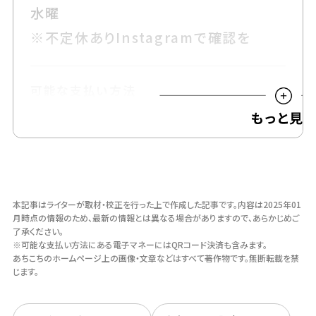
水曜
※不定休ありInstagramで確認を
可能な支払い方法
現金・クレジットカード・電子マネー
駐車場
有※1台のみ
本記事はライターが取材・校正を行った上で作成した記事です。
内容は2025年01
月時点の情報のため、最新の情報とは異なる場合がありますので、あらかじめご
了承ください。
Instagram
※可能な支払い方法にある電子マネーにはQRコード決済も含みます。
あちこちのホームページ上の画像・⽂章などはすべて著作物です。無断転載を禁
@rockpoint_coffee
じます。