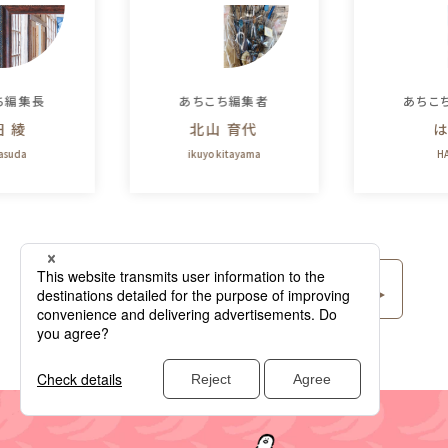
ち編集長
あちこち編集者
あちこ
田 綾
北山 育代
は
yasuda
ikuyo kitayama
HA
コラム記事をもっと⾒る