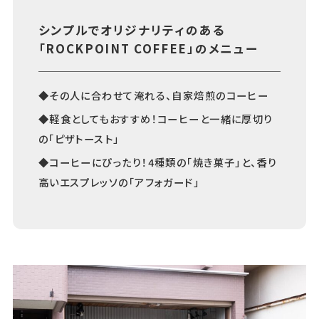
あちこちについて
｜
広告サービスについて
｜
シンプルでオリジナリティのある
運営会社について
｜
お知らせ
｜
利⽤規約
｜
「ROCKPOINT COFFEE」のメニュー
プライバシーポリシー
｜
お問い合わせ
◆その人に合わせて淹れる、自家焙煎のコーヒー
◆軽食としてもおすすめ！コーヒーと一緒に厚切り
の「ピザトースト」
◆コーヒーにぴったり！4種類の「焼き菓子」と、香り
高いエスプレッソの「アフォガード」