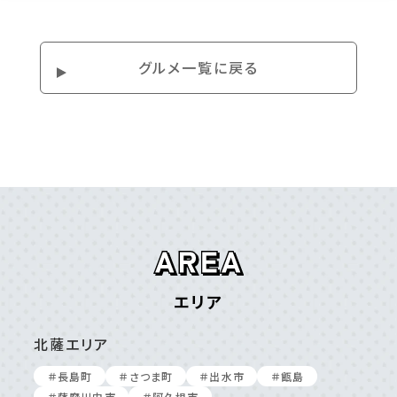
グルメ⼀覧に戻る
エリア
北薩エリア
＃⻑島町
＃さつま町
＃出⽔市
＃甑島
＃薩摩川内市
＃阿久根市