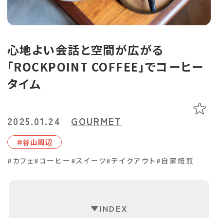
あちこち編集コラム
お気に入り
LINEともだち登録
心地よい会話と空間が広がる
「ROCKPOINT COFFEE」でコーヒー
おすすめタグ
タイム
＃2024オープン
＃お土産
＃かき氷
＃アルコール
＃イベントレポート
＃エスニック料理
＃カフェ
＃カレー
＃コーヒー
＃スイーツ
＃テイクアウト
＃パスタ
＃パン
＃ホテル・旅館
2025.01.24
GOURMET
＃モーニング
＃ランチ
＃写真映え
＃温泉
＃甘酢
＃磁器
＃⾕⼭周辺
＃花見スポット
＃陶器
＃鹿児島の魚
＃鹿児島県産和牛・黒豚・地鶏
#カフェ
#コーヒー
#スイーツ
#テイクアウト
#自家焙煎
マップから記事を探す
INDEX