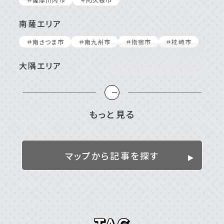
南薩エリア
＃南さつま市
＃南九州市
＃指宿市
＃枕崎市
大隅エリア
＃⼤崎町/東串良町
＃⿅屋市
＃南⼤隅町
＃垂⽔市
＃志布志市
＃曽於市
＃肝付町
＃錦江町
もっと見る
姶良／伊佐／霧島エリア
＃伊佐市
＃姶良市
＃湧⽔町
＃霧島市
マップから記事を探す
離島
＃⼗島村
＃三島村
＃与論島
＃喜界島
＃奄美⼤島
＃屋久島
＃徳之島
＃沖永良部島
＃甑島
＃種⼦島