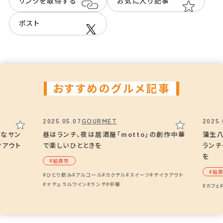
リンクを取得する
お気に入り記事
Instagram
@burger_dante
ポスト
おすすめのグルメ記事
2025.05.07
GOURMET
2025.
りなサン
昼はランチ、夜は居酒屋「motto」の創作中華
蒲生八
クアウト
で楽しいひとときを
ラン
を
#姶良市
#姶
#ひとり飲み
#アルコール
#カクテル
#スイーツ
#テイクアウト
#ナチュラルワイン
#ランチ
#中華
#カフェ