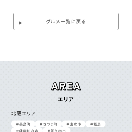
グルメ⼀覧に戻る
エリア
北薩エリア
＃⻑島町
＃さつま町
＃出⽔市
＃甑島
＃薩摩川内市
＃阿久根市