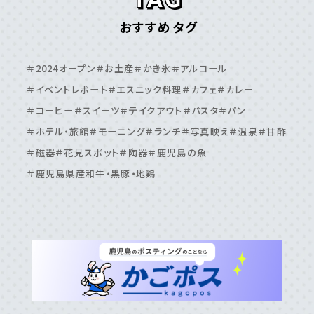
鹿児島エリア
おすすめタグ
＃⽇置市
＃⾕⼭周辺
＃⿅児島⼤学周辺
＃⿅児島中央駅周辺
＃いちき串⽊野市
＃伊敷周辺
＃2024オープン
＃お土産
＃かき氷
＃アルコール
＃伊集院周辺
＃吉⽥・吉野周辺
＃天⽂館周辺
＃イベントレポート
＃エスニック料理
＃カフェ
＃カレー
＃桜島周辺
＃鴨池・与次郎周辺
＃鹿児島駅周辺
＃コーヒー
＃スイーツ
＃テイクアウト
＃パスタ
＃パン
＃ホテル・旅館
＃モーニング
＃ランチ
＃写真映え
＃温泉
＃甘酢
＃磁器
＃花見スポット
＃陶器
＃鹿児島の魚
＃鹿児島県産和牛・黒豚・地鶏