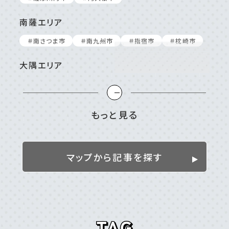
南薩エリア
＃南さつま市
＃南九州市
＃指宿市
＃枕崎市
大隅エリア
＃⼤崎町/東串良町
＃⿅屋市
＃南⼤隅町
＃垂⽔市
＃志布志市
＃曽於市
＃肝付町
＃錦江町
もっと見る
姶良／伊佐／霧島エリア
＃伊佐市
＃姶良市
＃湧⽔町
＃霧島市
マップから記事を探す
離島
＃⼗島村
＃三島村
＃与論島
＃喜界島
＃奄美⼤島
＃屋久島
＃徳之島
＃沖永良部島
＃甑島
＃種⼦島