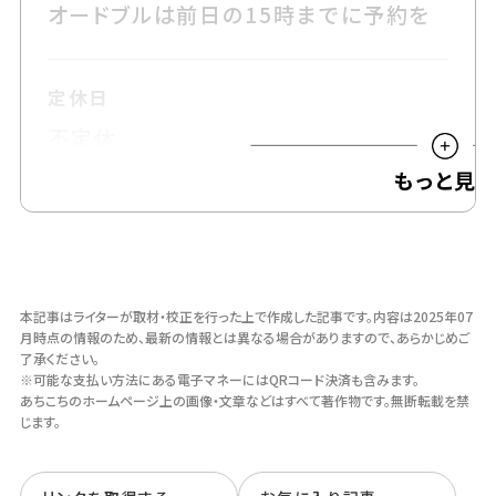
オードブルは前日の15時までに予約を
定休日
不定休
※Instagramの投稿をチェックして
可能な支払い方法
現金・電子マネー（QRコード決済）
本記事はライターが取材・校正を行った上で作成した記事です。
内容は2025年07
月時点の情報のため、最新の情報とは異なる場合がありますので、あらかじめご
了承ください。
駐車場
※可能な支払い方法にある電子マネーにはQRコード決済も含みます。
あちこちのホームページ上の画像・⽂章などはすべて著作物です。無断転載を禁
有（店舗横15～20台程度）
じます。