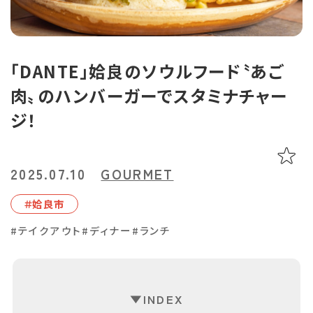
あちこち編集コラム
お気に入り
LINEともだち登録
「DANTE」姶良のソウルフード〝あご
肉〟のハンバーガーでスタミナチャー
おすすめタグ
ジ！
＃2024オープン
＃お土産
＃かき氷
＃アルコール
＃イベントレポート
＃エスニック料理
＃カフェ
＃カレー
＃コーヒー
＃スイーツ
＃テイクアウト
＃パスタ
＃パン
＃ホテル・旅館
2025.07.10
GOURMET
＃モーニング
＃ランチ
＃写真映え
＃温泉
＃甘酢
＃磁器
＃姶良市
＃花見スポット
＃陶器
＃鹿児島の魚
＃鹿児島県産和牛・黒豚・地鶏
#テイクアウト
#ディナー
#ランチ
マップから記事を探す
INDEX