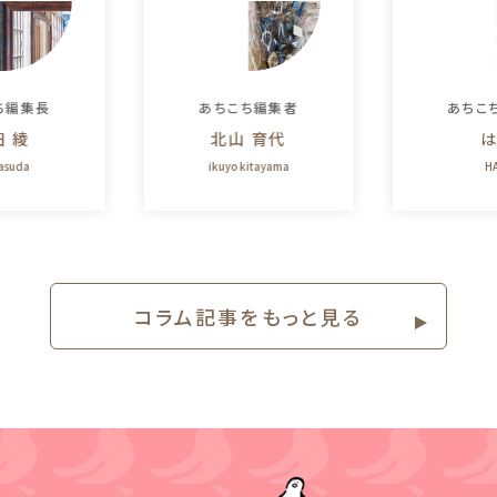
ち編集長
あちこち編集者
あちこ
田 綾
北山 育代
は
yasuda
ikuyo kitayama
HA
コラム記事をもっと⾒る