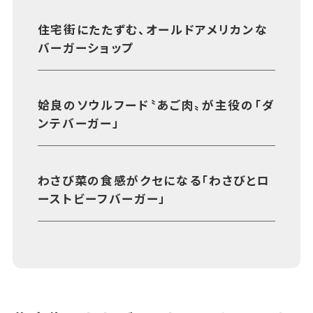
あちこちについて
｜
広告サービスについて
｜
住宅街にたたずむ、オールドアメリカンな
運営会社について
｜
お知らせ
｜
利⽤規約
｜
バーガーショップ
プライバシーポリシー
｜
お問い合わせ
姶良のソウルフード〝あご肉〟が主役の「ダ
ンテバーガー」
わさび菜の食感がクセになる「わさびとロ
ーストビーフバーガー」