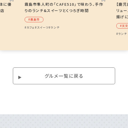
、体に優
霧島市隼人町の「CAFE510」で味わう、手作
【鹿児
子店
りのランチ&スイーツとくつろぎ時間
リュ
揚げ
#霧島市
#天
#カフェ
#スイーツ
#ランチ
#ランチ
グルメ⼀覧に戻る