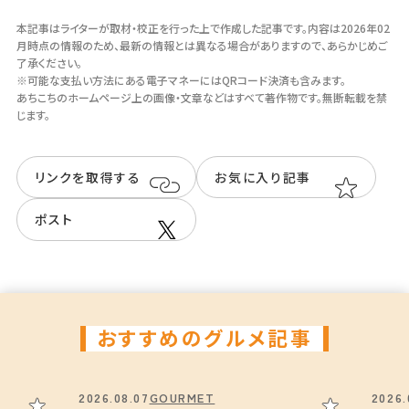
有（10台）
本記事はライターが取材・校正を行った上で作成した記事です。
内容は2026年02
月時点の情報のため、最新の情報とは異なる場合がありますので、あらかじめご
了承ください。
※可能な支払い方法にある電子マネーにはQRコード決済も含みます。
ホームページ
あちこちのホームページ上の画像・⽂章などはすべて著作物です。無断転載を禁
https://www.coffeefunakura.co
じます。
m/
リンクを取得する
お気に入り記事
Instagram
ポスト
@funakuracoffee
おすすめのグルメ記事
2026.08.07
GOURMET
2026.