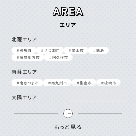
エリア
北薩エリア
＃⻑島町
＃さつま町
＃出⽔市
＃甑島
＃薩摩川内市
＃阿久根市
南薩エリア
＃南さつま市
＃南九州市
＃指宿市
＃枕崎市
大隅エリア
＃⼤崎町/東串良町
＃⿅屋市
＃南⼤隅町
＃垂⽔市
＃志布志市
＃曽於市
＃肝付町
＃錦江町
もっと見る