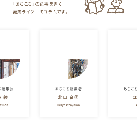
「あちこち」の記事を書く
編集ライターのコラムです。
ち編集長
あちこち編集者
あちこ
田 綾
北山 育代
は
yasuda
ikuyo kitayama
HA