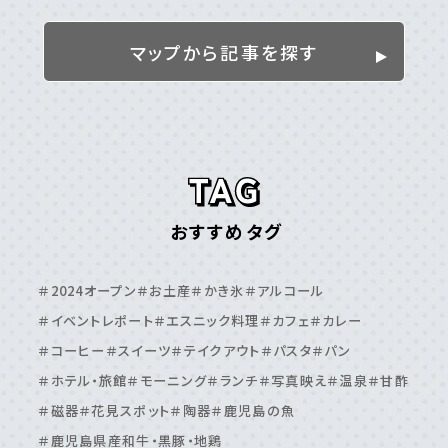
姶良／伊佐／霧島エリア
＃伊佐市
＃姶良市
＃湧⽔町
＃霧島市
マップから記事を探す
離島
＃⼗島村
＃三島村
＃与論島
＃喜界島
＃奄美⼤島
＃屋久島
＃徳之島
＃沖永良部島
＃甑島
＃種⼦島
鹿児島エリア
おすすめタグ
＃⽇置市
＃⾕⼭周辺
＃⿅児島⼤学周辺
＃⿅児島中央駅周辺
＃いちき串⽊野市
＃伊敷周辺
＃2024オープン
＃お土産
＃かき氷
＃アルコール
＃伊集院周辺
＃吉⽥・吉野周辺
＃天⽂館周辺
＃イベントレポート
＃エスニック料理
＃カフェ
＃カレー
＃桜島周辺
＃鴨池・与次郎周辺
＃鹿児島駅周辺
＃コーヒー
＃スイーツ
＃テイクアウト
＃パスタ
＃パン
＃ホテル・旅館
＃モーニング
＃ランチ
＃写真映え
＃温泉
＃甘酢
＃磁器
＃花見スポット
＃陶器
＃鹿児島の魚
＃鹿児島県産和牛・黒豚・地鶏