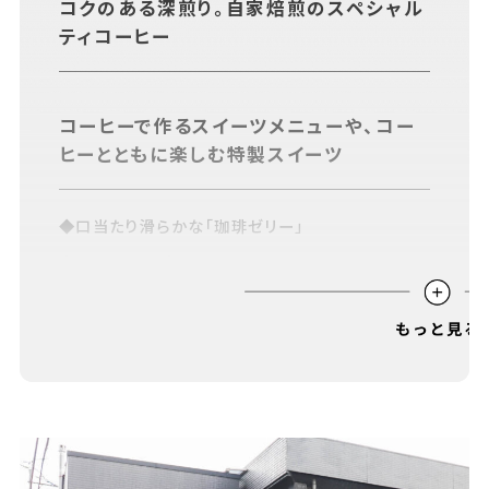
コクのある深煎り。自家焙煎のスペシャル
あちこちについて
｜
広告サービスについて
｜
ティコーヒー
運営会社について
｜
お知らせ
｜
利⽤規約
｜
プライバシーポリシー
｜
お問い合わせ
コーヒーで作るスイーツメニューや、コー
ヒーとともに楽しむ特製スイーツ
◆口当たり滑らかな「珈琲ゼリー」
◆ふわふわスポンジのショートケーキ
みんなが〝幸せになるコーヒー〟を