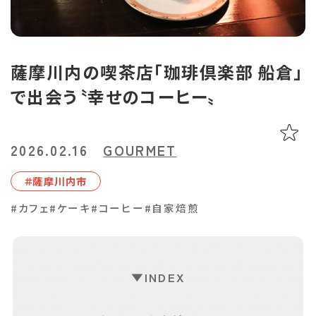
あちこち編集コラム
お気に入り
LINEともだち登録
薩摩川内の喫茶店「珈琲倶楽部 船倉」
で出会う〝幸せのコーヒー〟
おすすめタグ
＃2024オープン
＃お土産
＃かき氷
＃アルコール
2026.02.16
GOURMET
＃イベントレポート
＃エスニック料理
＃カフェ
＃カレー
＃コーヒー
＃スイーツ
＃テイクアウト
＃パスタ
＃パン
＃ホテル・旅館
＃薩摩川内市
＃モーニング
＃ランチ
＃写真映え
＃温泉
＃甘酢
＃磁器
#カフェ
#ケーキ
#コーヒー
#自家焙煎
＃花見スポット
＃陶器
＃鹿児島の魚
＃鹿児島県産和牛・黒豚・地鶏
INDEX
マップから記事を探す