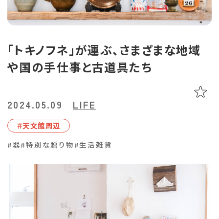
あちこち編集コラム
お気に入り
LINEともだち登録
「トキノフネ」が運ぶ、さまざまな地域
や国の手仕事と古道具たち
おすすめタグ
＃2024オープン
＃お土産
＃かき氷
＃アルコール
2024.05.09
LIFE
＃イベントレポート
＃エスニック料理
＃カフェ
＃カレー
＃コーヒー
＃スイーツ
＃テイクアウト
＃パスタ
＃パン
＃ホテル・旅館
＃天⽂館周辺
＃モーニング
＃ランチ
＃写真映え
＃温泉
＃甘酢
＃磁器
#器
#特別な贈り物
#生活雑貨
＃花見スポット
＃陶器
＃鹿児島の魚
＃鹿児島県産和牛・黒豚・地鶏
マップから記事を探す