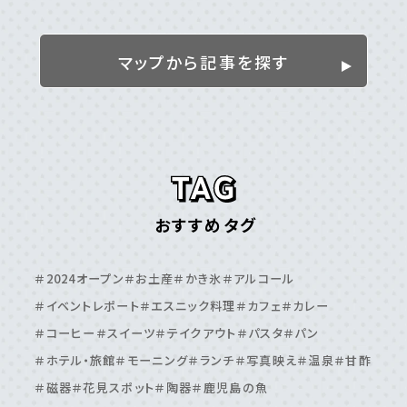
姶良／伊佐／霧島エリア
＃伊佐市
＃姶良市
＃湧⽔町
＃霧島市
マップから記事を探す
離島
＃⼗島村
＃三島村
＃与論島
＃喜界島
＃奄美⼤島
＃屋久島
＃徳之島
＃沖永良部島
＃甑島
＃種⼦島
鹿児島エリア
おすすめタグ
＃⽇置市
＃⾕⼭周辺
＃⿅児島⼤学周辺
＃⿅児島中央駅周辺
＃いちき串⽊野市
＃伊敷周辺
＃2024オープン
＃お土産
＃かき氷
＃アルコール
＃伊集院周辺
＃吉⽥・吉野周辺
＃天⽂館周辺
＃イベントレポート
＃エスニック料理
＃カフェ
＃カレー
＃桜島周辺
＃鴨池・与次郎周辺
＃鹿児島駅周辺
＃コーヒー
＃スイーツ
＃テイクアウト
＃パスタ
＃パン
＃ホテル・旅館
＃モーニング
＃ランチ
＃写真映え
＃温泉
＃甘酢
＃磁器
＃花見スポット
＃陶器
＃鹿児島の魚