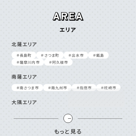
エリア
北薩エリア
＃⻑島町
＃さつま町
＃出⽔市
＃甑島
＃薩摩川内市
＃阿久根市
南薩エリア
＃南さつま市
＃南九州市
＃指宿市
＃枕崎市
大隅エリア
＃⼤崎町/東串良町
＃⿅屋市
＃南⼤隅町
＃垂⽔市
＃志布志市
＃曽於市
＃肝付町
＃錦江町
もっと見る