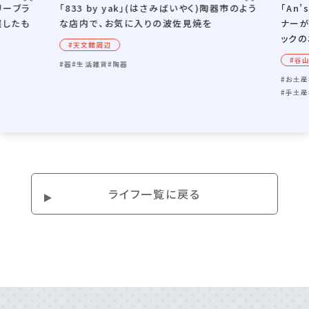
オリーブラ
「833 by yak」(はさみばいやく)陶器市のよう
「An
選したも
な店内で、お気に入りの波佐見焼を
ナーが
ックの
#天⽂館周辺
#⾕
#器
#生活雑貨
#陶器
#お土産
#手土産
ライフ⼀覧に戻る