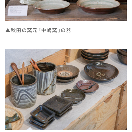
▲秋田の窯元「中嶋窯」の器