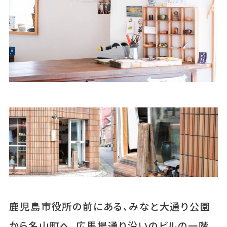
あちこちについて
｜
広告サービスについて
｜
運営会社について
｜
お知らせ
｜
利⽤規約
｜
プライバシーポリシー
｜
お問い合わせ
鹿児島市役所の前にある、みなと大通り公園
から名山町へ、広馬場通り沿いのビルの一階