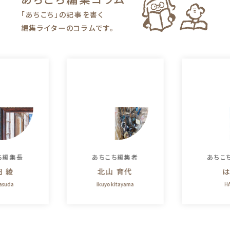
「あちこち」の記事を書く
編集ライターのコラムです。
ち編集長
あちこち編集者
あちこ
田 綾
北山 育代
は
yasuda
ikuyo kitayama
HA