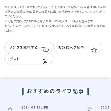
本記事はライターが取材・校正を行った上で作成した記事です。
内容は2024年05
月時点の情報のため、最新の情報とは異なる場合がありますので、あらかじめご
駐車場
了承ください。
無
※可能な支払い方法にある電子マネーにはQRコード決済も含みます。
あちこちのホームページ上の画像・⽂章などはすべて著作物です。無断転載を禁
じます。
Instagram
リンクを取得する
お気に入り記事
@tokinofune
ポスト
おすすめのライフ記事
2024.04.17
LIFE
2024.