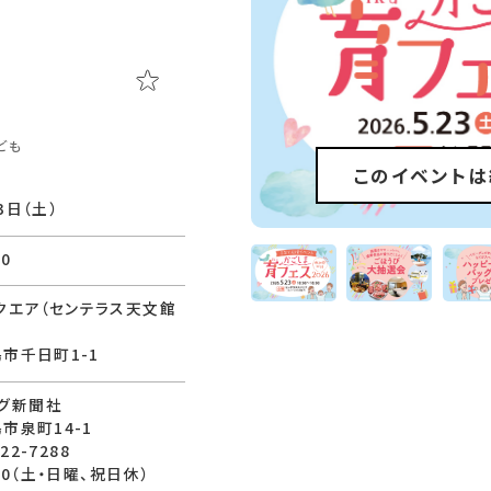
ども
このイベントは
3⽇（土）
00
クエア（センテラス天文館
島市千日町1-1
グ新聞社
島市泉町14-1
222-7288
:00（土・日曜、祝日休）