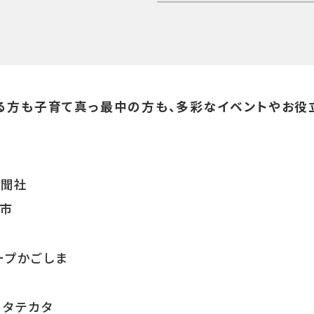
キャッチ！協賛社ブース
る方も子育て真っ最中の方も、多彩なイベントやお役
新聞社
島市
プかごしま
タテカタ