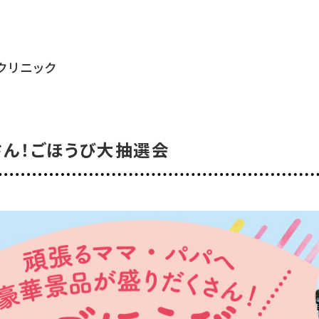
リニック
さん！ごほうび大抽選会
おすすめタグ
＃2024オープン
＃お土産
＃かき氷
＃アルコール
＃イベントレポー
＃コーヒー
＃スイーツ
＃テイクアウト
＃パスタ
＃パン
＃ホテル・旅
＃温泉
＃甘酢
＃磁器
＃花見スポット
＃陶器
＃鹿児島の魚
＃鹿児島
マップから記事を探す