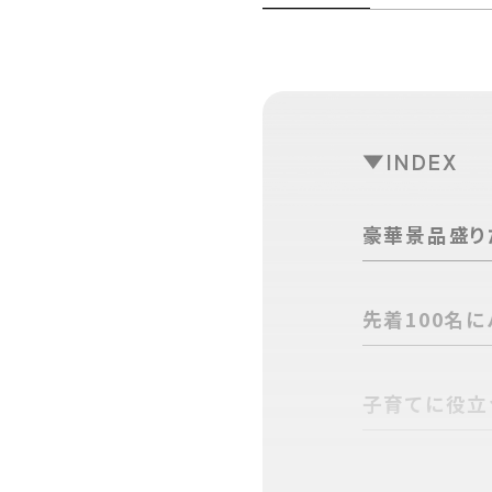
INDEX
豪華景品盛り
先着100名
子育てに役立
体験ブースや