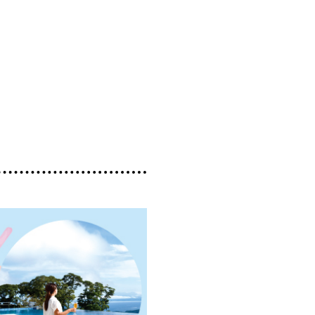
ト
＃エスニック料理
＃カフェ
＃カレー
館
＃モーニング
＃ランチ
＃写真映え
県産和牛・黒豚・地鶏