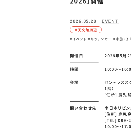
2026」開催
2026.05.20
EVENT
＃天⽂館周辺
#イベント
#キッチンカー
#家族・子
開催日
2026年5⽉2
時間
10:00〜16:
会場
センテラスス
1階）
[住所] 鹿児
問い合わせ先
南日本リビン
[住所] 鹿児
[TEL] 099-
10:00～17