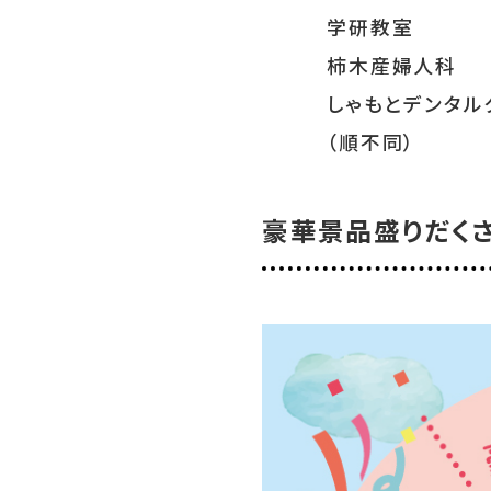
学研教室
柿木産婦人科
しゃもとデンタルク
（順不同）
豪華景品盛りだく
特集
SPECIAL
グルメ
GOURMET
イベント
EVENT
おでかけ
TRIP