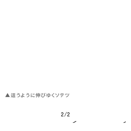
▲這うように伸びゆくソテツ
す
▲
2
/
2