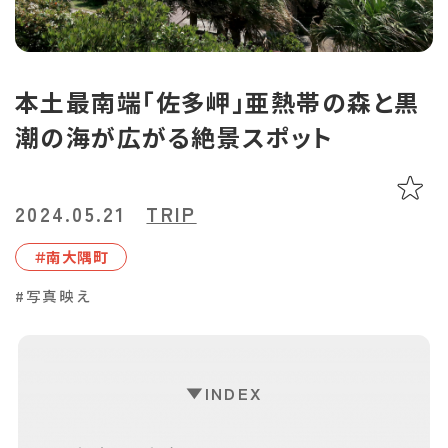
あちこち編集コラム
お気に入り
LINEともだち登録
本土最南端「佐多岬」亜熱帯の森と黒
潮の海が広がる絶景スポット
おすすめタグ
＃2024オープン
＃お土産
＃かき氷
＃アルコール
2024.05.21
TRIP
＃イベントレポート
＃エスニック料理
＃カフェ
＃カレー
＃コーヒー
＃スイーツ
＃テイクアウト
＃パスタ
＃パン
＃ホテル・旅館
＃南⼤隅町
＃モーニング
＃ランチ
＃写真映え
＃温泉
＃甘酢
＃磁器
#写真映え
＃花見スポット
＃陶器
＃鹿児島の魚
＃鹿児島県産和牛・黒豚・地鶏
INDEX
マップから記事を探す