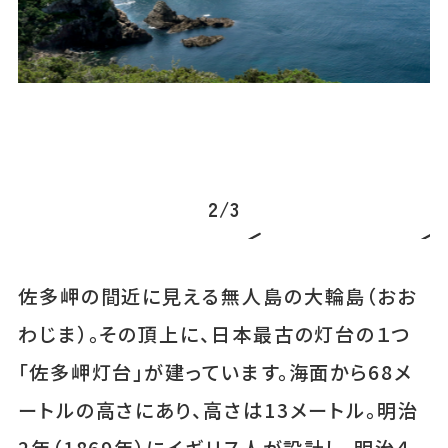
▲
「
2
/
3
佐多岬の間近に見える無人島の大輪島（おお
わじま）。その頂上に、日本最古の灯台の１つ
「佐多岬灯台」が建っています。海面から68メ
ートルの高さにあり、高さは13メートル。明治