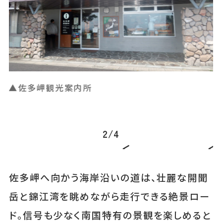
▲佐多岬観光案内所
け
2
/
4
佐多岬へ向かう海岸沿いの道は、壮麗な開聞
岳と錦江湾を眺めながら走行できる絶景ロー
ド。信号も少なく南国特有の景観を楽しめると