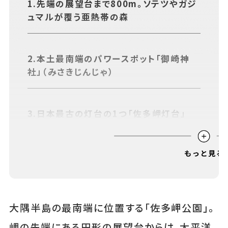
1.先端の展望台まで800m。ソテツやガジ
あちこちについて
｜
広告サービスについて
｜
ュマルが覆う亜熱帯の森
運営会社について
｜
お知らせ
｜
利⽤規約
｜
プライバシーポリシー
｜
お問い合わせ
2.本土最南端のパワースポット「御崎神
社」（みさきじんじゃ）
3.日本最古の灯台の1つ「佐多岬灯台」
4.観光案内所で「本土最南端到達証明書」
も発行
大隅半島の最南端に位置する「佐多岬公園」。
岬の先端にある円形の展望台からは、太平洋