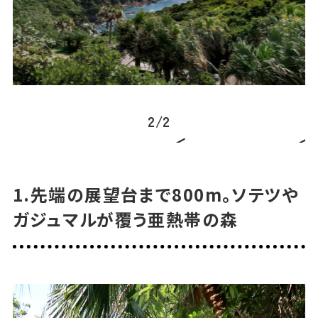
2
/
2
1.先端の展望台まで800m。ソテツや
ガジュマルが覆う亜熱帯の森