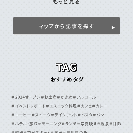
もっと見る
姶良／伊佐／霧島エリア
＃伊佐市
＃姶良市
＃湧⽔町
＃霧島市
マップから記事を探す
離島
＃⼗島村
＃三島村
＃与論島
＃喜界島
＃奄美⼤島
＃屋久島
＃徳之島
＃沖永良部島
＃甑島
＃種⼦島
鹿児島エリア
おすすめタグ
＃⽇置市
＃⾕⼭周辺
＃⿅児島⼤学周辺
＃⿅児島中央駅周辺
＃いちき串⽊野市
＃伊敷周辺
＃2024オープン
＃お土産
＃かき氷
＃アルコール
＃伊集院周辺
＃吉⽥・吉野周辺
＃天⽂館周辺
＃イベントレポート
＃エスニック料理
＃カフェ
＃カレー
＃桜島周辺
＃鴨池・与次郎周辺
＃鹿児島駅周辺
＃コーヒー
＃スイーツ
＃テイクアウト
＃パスタ
＃パン
＃ホテル・旅館
＃モーニング
＃ランチ
＃写真映え
＃温泉
＃甘酢
＃磁器
＃花見スポット
＃陶器
＃鹿児島の魚