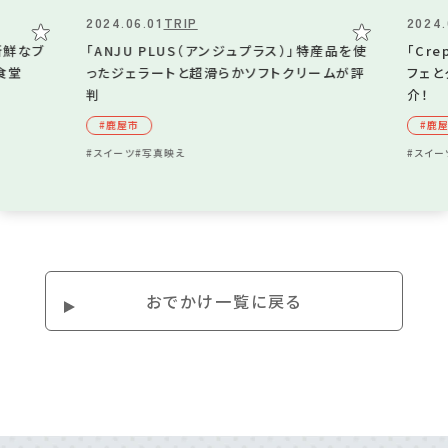
2024.06.01
TRIP
2024.
新鮮なブ
「ANJU PLUS（アンジュプラス）」特産品を使
「Cre
食堂
ったジェラートと超滑らかソフトクリームが評
フェと
判
介！
#⿅屋市
#⿅
#スイーツ
#写真映え
#スイー
おでかけ⼀覧に戻る