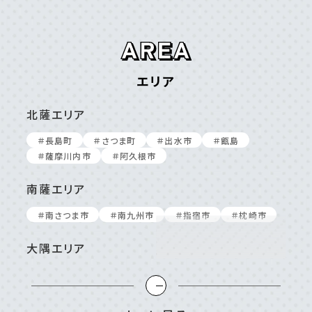
エリア
北薩エリア
＃⻑島町
＃さつま町
＃出⽔市
＃甑島
＃薩摩川内市
＃阿久根市
南薩エリア
＃南さつま市
＃南九州市
＃指宿市
＃枕崎市
大隅エリア
＃⼤崎町/東串良町
＃⿅屋市
＃南⼤隅町
＃垂⽔市
＃志布志市
＃曽於市
＃肝付町
＃錦江町