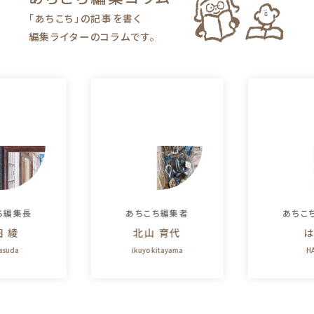
「あちこち」の記事を書く
編集ライターのコラムです。
ち編集長
あちこち編集者
あちこ
田 綾
北山 育代
は
yasuda
ikuyo kitayama
HA