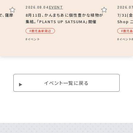
2026.08.04
EVENT
2026.07
で、薩摩
8月11日、かんまちあに個性豊かな植物が
7/31(
集結。「PLANTS UP SATSUMA」開催
Shop
#鹿児島駅周辺
#⿅児
#イベント
#イベント
イベント⼀覧に戻る