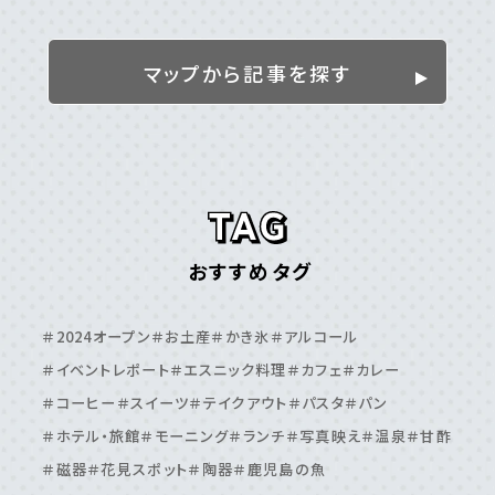
姶良／伊佐／霧島エリア
＃伊佐市
＃姶良市
＃湧⽔町
＃霧島市
マップから記事を探す
離島
＃⼗島村
＃三島村
＃与論島
＃喜界島
＃奄美⼤島
＃屋久島
＃徳之島
＃沖永良部島
＃甑島
＃種⼦島
鹿児島エリア
おすすめタグ
＃⽇置市
＃⾕⼭周辺
＃⿅児島⼤学周辺
＃⿅児島中央駅周辺
＃いちき串⽊野市
＃伊敷周辺
＃2024オープン
＃お土産
＃かき氷
＃アルコール
＃伊集院周辺
＃吉⽥・吉野周辺
＃天⽂館周辺
＃イベントレポート
＃エスニック料理
＃カフェ
＃カレー
＃桜島周辺
＃鴨池・与次郎周辺
＃鹿児島駅周辺
＃コーヒー
＃スイーツ
＃テイクアウト
＃パスタ
＃パン
＃ホテル・旅館
＃モーニング
＃ランチ
＃写真映え
＃温泉
＃甘酢
＃磁器
＃花見スポット
＃陶器
＃鹿児島の魚