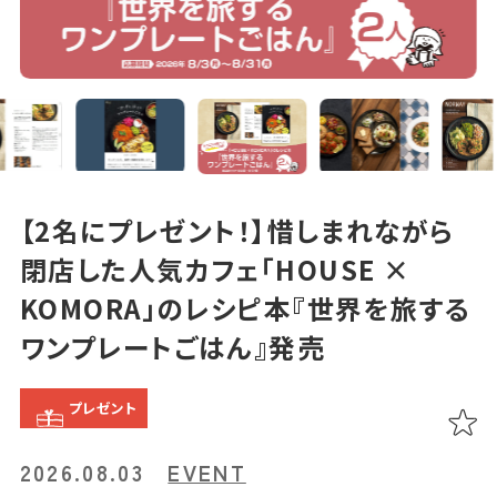
あちこち編集コラム
お気に入り
LINEともだち登録
おすすめタグ
＃2024オープン
＃お土産
＃かき氷
＃アルコール
【2名にプレゼント！】惜しまれながら
＃イベントレポート
＃エスニック料理
＃カフェ
＃カレー
＃コーヒー
閉店した人気カフェ「HOUSE ×
＃スイーツ
＃テイクアウト
＃パスタ
＃パン
＃ホテル・旅館
KOMORA」のレシピ本『世界を旅する
＃モーニング
＃ランチ
＃写真映え
＃温泉
＃甘酢
＃磁器
＃花見スポット
＃陶器
＃鹿児島の魚
ワンプレートごはん』発売
＃鹿児島県産和牛・黒豚・地鶏
プレゼント
マップから記事を探す
2026.08.03
EVENT