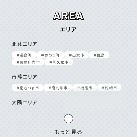
エリア
北薩エリア
＃⻑島町
＃さつま町
＃出⽔市
＃甑島
＃薩摩川内市
＃阿久根市
南薩エリア
＃南さつま市
＃南九州市
＃指宿市
＃枕崎市
大隅エリア
＃⼤崎町/東串良町
＃⿅屋市
＃南⼤隅町
＃垂⽔市
＃志布志市
＃曽於市
＃肝付町
＃錦江町
もっと見る