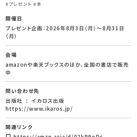
#プレゼント
#本
あちこちについて
｜
広告サービスについて
｜
運営会社について
｜
お知らせ
｜
利⽤規約
｜
開催日
プライバシーポリシー
｜
お問い合わせ
プレゼント企画：2026年8月3日（月）～8月31日
（月）
会場
amazonや楽天ブックスのほか、全国の書店で販売
中
問い合わせ先
出版社 ‏ : ‎ イカロス出版
https://www.ikaros.jp/
関連リンク
https://amzn.asia/d/02kP9oDc