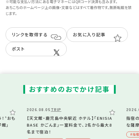
※（）内は、鹿児島市民料金（鹿児島市居
※可能な支払い方法にある電子マネーにはQRコード決済も含みます。
あちこちのホームページ上の画像・⽂章などはすべて著作物です。無断転載を禁
住者の観覧料金）
じます。
※鹿児島市民料金で利用する場合は、住
所確認ができる書類等の提示が必要で
リンクを取得する
お気に入り記事
す
ポスト
可能な支払い方法
現金・クレジットカード・電子マネー
おすすめのおでかけ記事
駐車場
2026.08.05
TRIP
2026.
無
！〝おも
【天文館・鹿児島中央駅近 ホテル】「ENISIA
指宿の
※県営第1～3駐車場等を利用してくだ
学館」
BASE かごんま」一室料金で、2名から最大8
な薩
名まで宿泊！
さい
#指