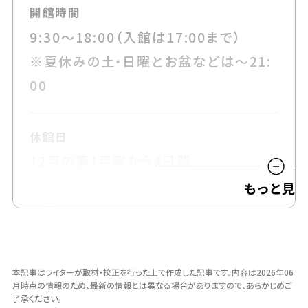
開館時間
9:30～18:00（入館は17:00まで）
※夏休みの土・日曜とお盆などは～21:
00
休館日
12月の第1月曜から4日間
入館料
高校生以上：2,000（1,500）円
小・中学生：1,000（750）円
本記事はライターが取材・校正を行った上で作成した記事です。
内容は2026年06
幼児：無料
月時点の情報のため、最新の情報とは異なる場合がありますので、あらかじめご
了承ください。