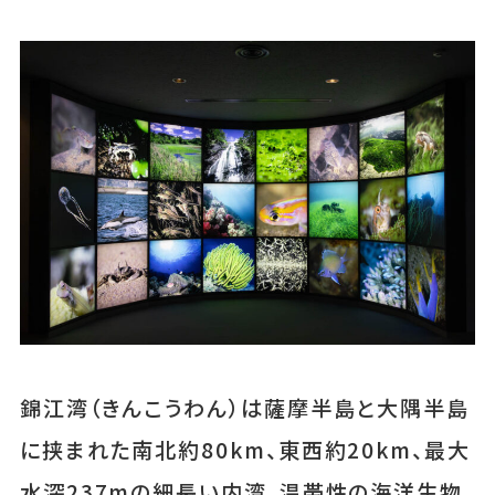
錦江湾（きんこうわん）は薩摩半島と大隅半島
に挟まれた南北約80km、東西約20km、最大
水深237mの細長い内湾。温帯性の海洋生物