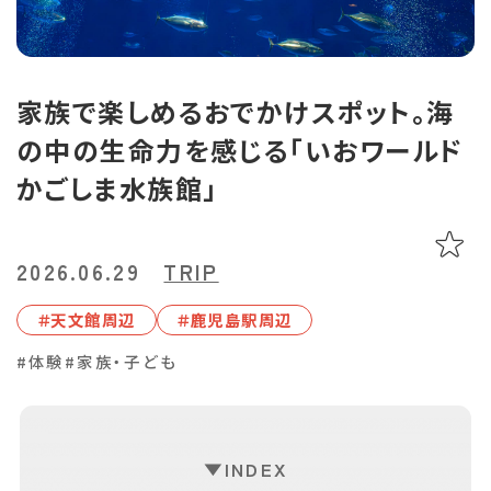
あちこち編集コラム
お気に入り
LINEともだち登録
家族で楽しめるおでかけスポット。海
の中の生命力を感じる「いおワールド
おすすめタグ
かごしま水族館」
＃2024オープン
＃お土産
＃かき氷
＃アルコール
＃イベントレポート
＃エスニック料理
＃カフェ
＃カレー
＃コーヒー
＃スイーツ
＃テイクアウト
＃パスタ
＃パン
＃ホテル・旅館
2026.06.29
TRIP
＃モーニング
＃ランチ
＃写真映え
＃温泉
＃甘酢
＃磁器
＃天⽂館周辺
＃鹿児島駅周辺
＃花見スポット
＃陶器
＃鹿児島の魚
＃鹿児島県産和牛・黒豚・地鶏
#体験
#家族・子ども
マップから記事を探す
INDEX