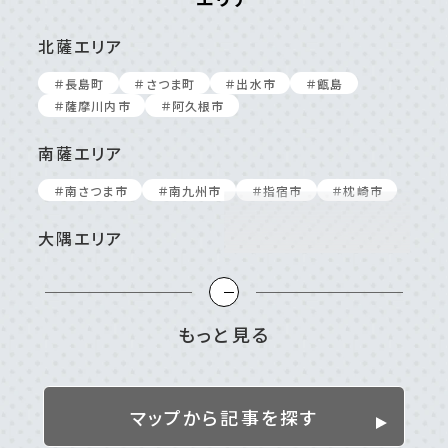
北薩エリア
＃⻑島町
＃さつま町
＃出⽔市
＃甑島
＃薩摩川内市
＃阿久根市
南薩エリア
＃南さつま市
＃南九州市
＃指宿市
＃枕崎市
大隅エリア
＃⼤崎町/東串良町
＃⿅屋市
＃南⼤隅町
＃垂⽔市
＃志布志市
＃曽於市
＃肝付町
＃錦江町
もっと見る
姶良／伊佐／霧島エリア
＃伊佐市
＃姶良市
＃湧⽔町
＃霧島市
マップから記事を探す