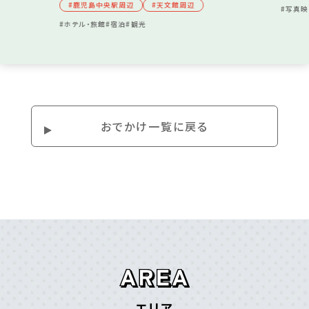
#⿅児島中央駅周辺
#天⽂館周辺
#写真映
#ホテル・旅館
#宿泊
#観光
ホームぺージ
https://ioworld.jp/
Instagram
おでかけ⼀覧に戻る
@kagoshima_city_aquarium
エリア