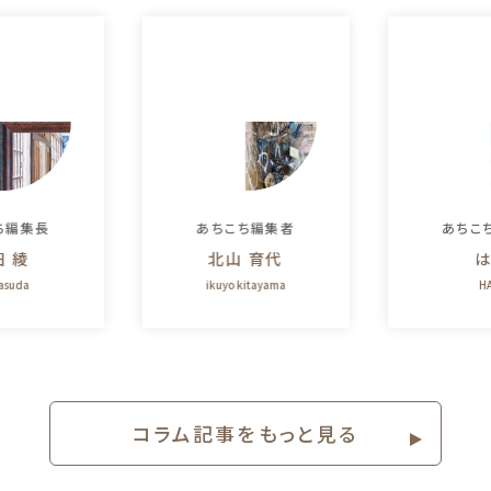
ち編集長
あちこち編集者
あちこ
田 綾
北山 育代
は
yasuda
ikuyo kitayama
HA
コラム記事をもっと⾒る