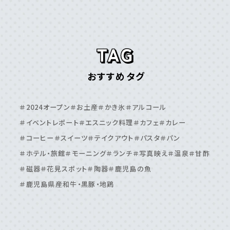
離島
＃⼗島村
＃三島村
＃与論島
＃喜界島
＃奄美⼤島
＃屋久島
＃徳之島
＃沖永良部島
＃甑島
＃種⼦島
鹿児島エリア
おすすめタグ
＃⽇置市
＃⾕⼭周辺
＃⿅児島⼤学周辺
＃⿅児島中央駅周辺
＃いちき串⽊野市
＃伊敷周辺
＃2024オープン
＃お土産
＃かき氷
＃アルコール
＃伊集院周辺
＃吉⽥・吉野周辺
＃天⽂館周辺
＃イベントレポート
＃エスニック料理
＃カフェ
＃カレー
＃桜島周辺
＃鴨池・与次郎周辺
＃鹿児島駅周辺
＃コーヒー
＃スイーツ
＃テイクアウト
＃パスタ
＃パン
＃ホテル・旅館
＃モーニング
＃ランチ
＃写真映え
＃温泉
＃甘酢
＃磁器
＃花見スポット
＃陶器
＃鹿児島の魚
＃鹿児島県産和牛・黒豚・地鶏