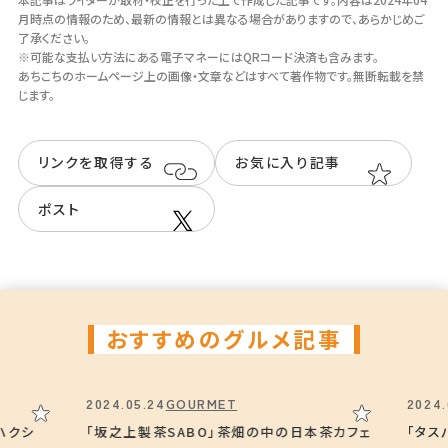
月時点の情報のため、最新の情報とは異なる場合がありますので、あらかじめご
駐車場
了承ください。
有（5台）
※可能な支払い方法にある電子マネーにはQRコード決済も含みます。
あちこちのホームページ上の画像・⽂章などはすべて著作物です。無断転載を禁
じます。
Instagram
リンクを取得する
お気に入り記事
＠cafebar_el_sol_87
ポスト
おすすめのグルメ記事
2024.05.24
GOURMET
2024.
ハクシ
「坂之上製茶SABO」茶畑の中の日本茶カフェ
「タス