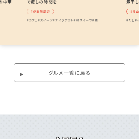
の中華
で癒しの時間を
煮干
#伊集院周辺
#⾕
#カフェ
#スイーツ
#テイクアウト
#和スイーツ
#茶
#だし
#
グルメ⼀覧に戻る