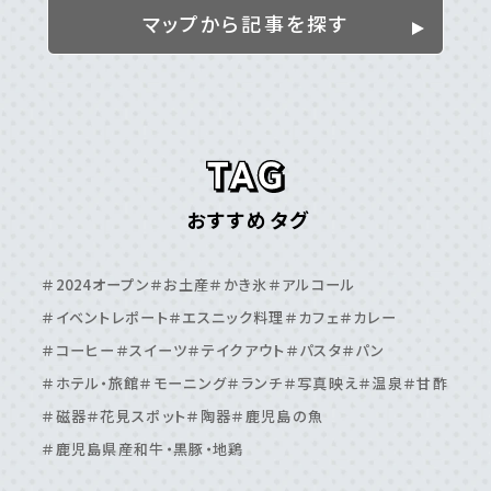
＃伊佐市
＃姶良市
＃湧⽔町
＃霧島市
マップから記事を探す
離島
＃⼗島村
＃三島村
＃与論島
＃喜界島
＃奄美⼤島
＃屋久島
＃徳之島
＃沖永良部島
＃甑島
＃種⼦島
鹿児島エリア
おすすめタグ
＃⽇置市
＃⾕⼭周辺
＃⿅児島⼤学周辺
＃⿅児島中央駅周辺
＃いちき串⽊野市
＃伊敷周辺
＃2024オープン
＃お土産
＃かき氷
＃アルコール
＃伊集院周辺
＃吉⽥・吉野周辺
＃天⽂館周辺
＃イベントレポート
＃エスニック料理
＃カフェ
＃カレー
＃桜島周辺
＃鴨池・与次郎周辺
＃鹿児島駅周辺
＃コーヒー
＃スイーツ
＃テイクアウト
＃パスタ
＃パン
＃ホテル・旅館
＃モーニング
＃ランチ
＃写真映え
＃温泉
＃甘酢
＃磁器
＃花見スポット
＃陶器
＃鹿児島の魚
＃鹿児島県産和牛・黒豚・地鶏