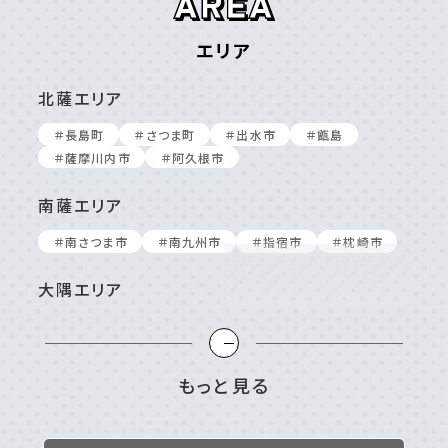
エリア
北薩エリア
＃⻑島町
＃さつま町
＃出⽔市
＃甑島
＃薩摩川内市
＃阿久根市
南薩エリア
＃南さつま市
＃南九州市
＃指宿市
＃枕崎市
大隅エリア
＃⼤崎町/東串良町
＃⿅屋市
＃南⼤隅町
＃垂⽔市
＃志布志市
＃曽於市
＃肝付町
＃錦江町
もっと見る
姶良／伊佐／霧島エリア