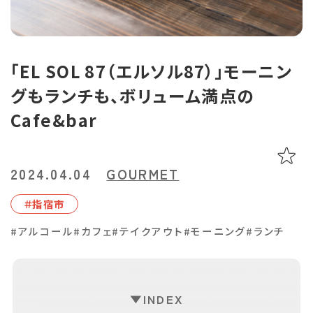
あちこち編集コラム
お気に入り
LINEともだち登録
「EL SOL 87（エルソル87）」モーニン
グもランチも、ボリューム満点の
おすすめタグ
Cafe&bar
＃2024オープン
＃お土産
＃かき氷
＃アルコール
＃イベントレポート
＃エスニック料理
＃カフェ
＃カレー
＃コーヒー
＃スイーツ
＃テイクアウト
＃パスタ
＃パン
＃ホテル・旅館
2024.04.04
GOURMET
＃モーニング
＃ランチ
＃写真映え
＃温泉
＃甘酢
＃磁器
＃指宿市
＃花見スポット
＃陶器
＃鹿児島の魚
＃鹿児島県産和牛・黒豚・地鶏
#アルコール
#カフェ
#テイクアウト
#モーニング
#ランチ
マップから記事を探す
INDEX