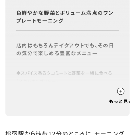
あちこちについて
｜
広告サービスについて
｜
色鮮やかな野菜とボリューム満点のワン
運営会社について
｜
お知らせ
｜
利⽤規約
｜
プレートモーニング
プライバシーポリシー
｜
お問い合わせ
店内はもちろんテイクアウトでも、その日
の気分で楽しめる豊富なメニュー
◆スパイス香るタコミートと野菜を一緒に食べる
「メキシカンブリトー」
◆長ネギとレンコンのシャキシャキを照り焼きチキン
と一緒に楽しむ「ピレサンド」
温かいエスプレッソをかけて食べるカフェ
メニュー「ティラミス」
指宿駅から徒歩12分のところに、モーニング