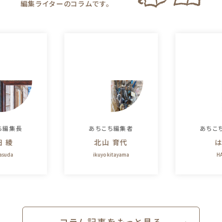
編集ライターのコラムです。
ち編集長
あちこち編集者
あちこ
田 綾
北山 育代
は
yasuda
ikuyo kitayama
HA
コラム記事をもっと⾒る