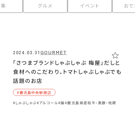
特集
グルメ
イベント
おで
2024.03.31
GOURMET
「さつまブランドしゃぶしゃぶ 梅屋」だしと
食材へのこだわり。トマトしゃぶしゃぶでも
話題のお店
#⿅児島中央駅周辺
#しゃぶしゃぶ
#アルコール
#鍋
#鹿児島県産和牛・黒豚・地鶏