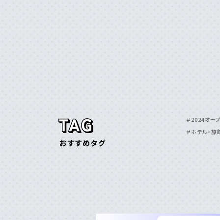
＃⼗島
＃奄美
＃甑島
＃2024オー
＃ホテル・旅
おすすめタグ
特集
SPECIAL
グルメ
GOURMET
イベント
EVENT