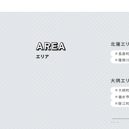
北薩エ
＃⻑島
エリア
＃薩摩
大隅エ
＃⼤崎
＃垂⽔
＃錦江
離島