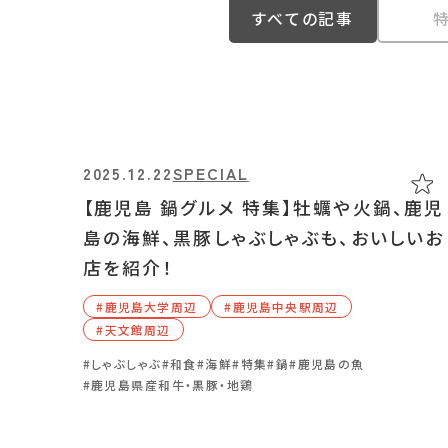
すべての記事
2025.12.22
2025.12.22
2024.03.31
SPECIAL
SPECIAL
GOURMET
【鹿児島 鍋グルメ 特集】牡蠣や火鍋、鹿児
【鹿児島 鍋グルメ 特集】牡蠣や火鍋、鹿児
「さつまブランドしゃぶしゃぶ 梅屋」だしと
島の海鮮、黒豚しゃぶしゃぶも、おいしいお
島の海鮮、黒豚しゃぶしゃぶも、おいしいお
食材へのこだわり。トマトしゃぶしゃぶでも
店を紹介！
店を紹介！
話題のお店
#⿅児島⼤学周辺
#⿅児島⼤学周辺
#⿅児島中央駅周辺
#⿅児島中央駅周辺
#⿅児島中央駅周辺
#天⽂館周辺
#天⽂館周辺
#しゃぶしゃぶ
#アルコール
#鍋
#鹿児島県産和牛・黒豚・地鶏
#しゃぶしゃぶ
#しゃぶしゃぶ
#和食
#和食
#海鮮
#海鮮
#特集
#特集
#鍋
#鍋
#鹿児島の魚
#鹿児島の魚
#鹿児島県産和牛・黒豚・地鶏
#鹿児島県産和牛・黒豚・地鶏