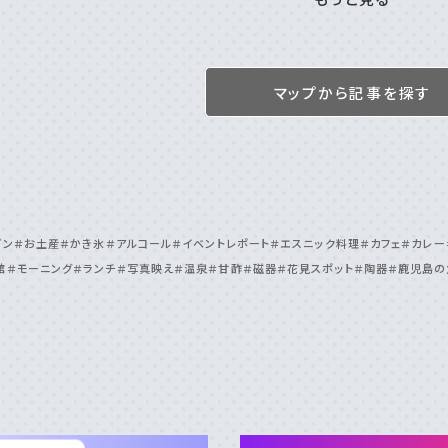
村
＃三島村
＃与論島
＃喜界島
＃⽇置
⼤島
＃屋久島
＃徳之島
＃沖永良部島
＃⿅児
＃種⼦島
＃伊集
＃桜島
マップから記事を探す
プン
＃お土産
＃かき氷
＃アルコール
＃イベントレポート
＃エスニック料理
＃カフェ
＃カレー
館
＃モーニング
＃ランチ
＃写真映え
＃温泉
＃甘酢
＃磁器
＃花見スポット
＃陶器
＃鹿児島の
おすすめタグ
＃2024オープン
＃お土産
＃かき氷
＃アルコール
＃イベントレポー
＃コーヒー
＃スイーツ
＃テイクアウト
＃パスタ
＃パン
＃ホテル・旅
＃温泉
＃甘酢
＃磁器
＃花見スポット
＃陶器
＃鹿児島の魚
＃鹿児島