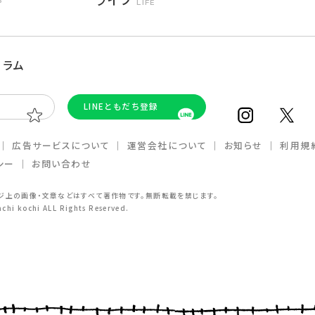
P
LIFE
コラム
LINEともだち登録
｜
広告サービスについて
｜
運営会社について
｜
お知らせ
｜
利⽤規
シー
｜
お問い合わせ
ジ上の画像・⽂章などはすべて著作物です。無断転載を禁じます。
chi kochi ALL Rights Reserved.