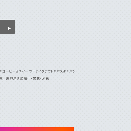
市
＃⾕⼭周辺
＃⿅児島⼤学周辺
島中央駅周辺
＃いちき串⽊野市
＃伊敷周辺
院周辺
＃吉⽥・吉野周辺
＃天⽂館周辺
周辺
＃鴨池・与次郎周辺
＃鹿児島駅周辺
＃コーヒー
＃スイーツ
＃テイクアウト
＃パスタ
＃パン
魚
＃鹿児島県産和牛・黒豚・地鶏
ト
＃エスニック料理
＃カフェ
＃カレー
館
＃モーニング
＃ランチ
＃写真映え
県産和牛・黒豚・地鶏