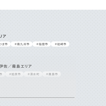
リア
つま市
＃南九州市
＃指宿市
＃枕崎市
伊佐／霧島エリア
市
＃姶良市
＃湧⽔町
＃霧島市
エリア