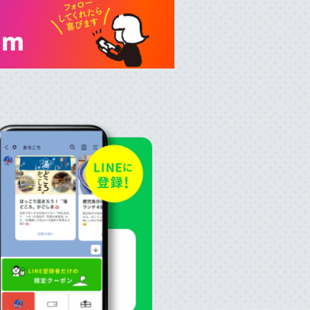
録
について
｜
お知らせ
｜
利⽤規約