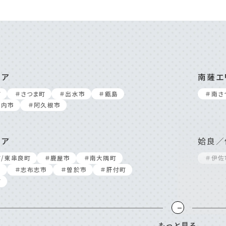
リア
南薩エ
町
＃さつま町
＃出⽔市
＃甑島
＃南さ
川内市
＃阿久根市
リア
姶良／
町/東串良町
＃⿅屋市
＃南⼤隅町
＃伊佐
市
＃志布志市
＃曽於市
＃肝付町
町
鹿児島
もっと見る