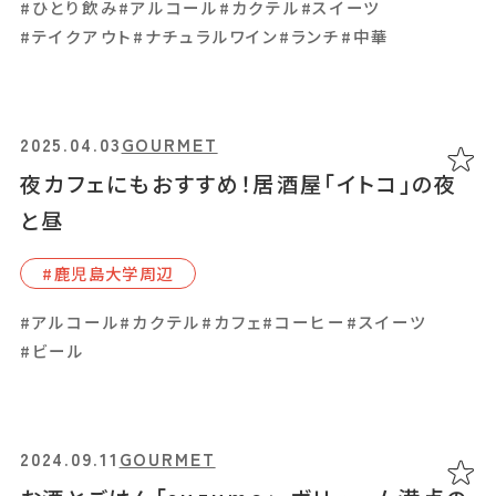
#ひとり飲み
#ひとり飲み
#アルコール
#アルコール
#カクテル
#カクテル
#スイーツ
#スイーツ
あちこちについて
｜
広告サービスについて
｜
#テイクアウト
#テイクアウト
#ナチュラルワイン
#ナチュラルワイン
#ランチ
#ランチ
#中華
#中華
運営会社について
｜
お知らせ
｜
利⽤規約
｜
プライバシーポリシー
｜
お問い合わせ
2025.04.03
2025.04.03
GOURMET
GOURMET
夜カフェにもおすすめ！居酒屋「イトコ」の夜
夜カフェにもおすすめ！居酒屋「イトコ」の夜
と昼
と昼
#⿅児島⼤学周辺
#⿅児島⼤学周辺
#アルコール
#アルコール
#カクテル
#カクテル
#カフェ
#カフェ
#コーヒー
#コーヒー
#スイーツ
#スイーツ
#ビール
#ビール
2024.09.11
2024.09.11
GOURMET
GOURMET