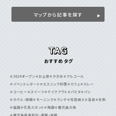
姶良／伊佐／霧島エリア
＃伊佐市
＃姶良市
＃湧⽔町
＃霧島市
マップから記事を探す
離島
＃⼗島村
＃三島村
＃与論島
＃喜界島
＃奄美⼤島
＃屋久島
＃徳之島
＃沖永良部島
＃甑島
＃種⼦島
鹿児島エリア
おすすめタグ
＃⽇置市
＃⾕⼭周辺
＃⿅児島⼤学周辺
＃⿅児島中央駅周辺
＃いちき串⽊野市
＃伊敷周辺
＃2024オープン
＃お土産
＃かき氷
＃アルコール
＃伊集院周辺
＃吉⽥・吉野周辺
＃天⽂館周辺
＃イベントレポート
＃エスニック料理
＃カフェ
＃カレー
＃桜島周辺
＃鴨池・与次郎周辺
＃鹿児島駅周辺
＃コーヒー
＃スイーツ
＃テイクアウト
＃パスタ
＃パン
＃ホテル・旅館
＃モーニング
＃ランチ
＃写真映え
＃温泉
＃甘酢
＃磁器
＃花見スポット
＃陶器
＃鹿児島の魚
＃鹿児島県産和牛・黒豚・地鶏