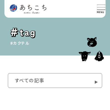
特集
SPECIAL
#カクテル
グルメ
GOURMET
イベント
EVENT
おでかけ
すべての記事
TRIP
ライフ
LIFE