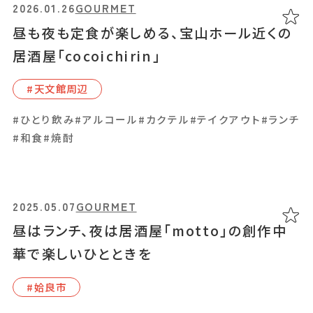
あちこち編集コラム
2026.01.26
2026.01.26
2024.05.23
GOURMET
GOURMET
TRIP
昼も夜も定食が楽しめる、宝山ホール近くの
昼も夜も定食が楽しめる、宝山ホール近くの
ソーキそばで人気！旅宿酒場 I&I 「アヤナイ」
お気に入り
LINEともだち登録
居酒屋「cocoichirin」
居酒屋「cocoichirin」
宿と音楽イベントでも注目の店
#天⽂館周辺
#天⽂館周辺
#⽇置市
おすすめタグ
#ひとり飲み
#ひとり飲み
#イベント
#カクテル
#アルコール
#アルコール
#宿泊
#カクテル
#カクテル
#テイクアウト
#テイクアウト
#ランチ
#ランチ
＃2024オープン
＃お土産
＃かき氷
＃アルコール
#和食
#和食
#焼酎
#焼酎
＃イベントレポート
＃エスニック料理
＃カフェ
＃カレー
＃コーヒー
＃スイーツ
＃テイクアウト
＃パスタ
＃パン
＃ホテル・旅館
＃モーニング
＃ランチ
＃写真映え
＃温泉
＃甘酢
＃磁器
2025.05.07
2025.05.07
GOURMET
GOURMET
＃花見スポット
＃陶器
＃鹿児島の魚
昼はランチ、夜は居酒屋「motto」の創作中
昼はランチ、夜は居酒屋「motto」の創作中
＃鹿児島県産和牛・黒豚・地鶏
華で楽しいひとときを
華で楽しいひとときを
マップから記事を探す
#姶良市
#姶良市