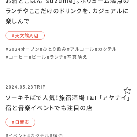
お酒とごはん「suzume」。ボリューム満点の
お酒とごはん「suzume」。ボリューム満点の
ランチやここだけのドリンクを、カジュアルに
ランチやここだけのドリンクを、カジュアルに
楽しんで
楽しんで
#天⽂館周辺
#天⽂館周辺
#2024オープン
#2024オープン
#ひとり飲み
#ひとり飲み
#アルコール
#アルコール
#カクテル
#カクテル
#コーヒー
#コーヒー
#ビール
#ビール
#ランチ
#ランチ
#写真映え
#写真映え
2024.05.23
2024.05.23
TRIP
TRIP
ソーキそばで人気！旅宿酒場 I&I 「アヤナイ」
ソーキそばで人気！旅宿酒場 I&I 「アヤナイ」
宿と音楽イベントでも注目の店
宿と音楽イベントでも注目の店
#⽇置市
#⽇置市
#イベント
#イベント
#カクテル
#カクテル
#宿泊
#宿泊