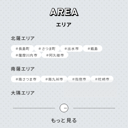
エリア
北薩エリア
＃⻑島町
＃さつま町
＃出⽔市
＃甑島
＃薩摩川内市
＃阿久根市
南薩エリア
＃南さつま市
＃南九州市
＃指宿市
＃枕崎市
大隅エリア
＃⼤崎町/東串良町
＃⿅屋市
＃南⼤隅町
＃垂⽔市
＃志布志市
＃曽於市
＃肝付町
＃錦江町
もっと見る