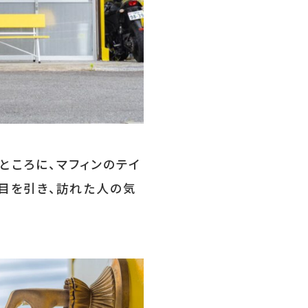
録
について
｜
お知らせ
｜
利⽤規約
ところに、マフィンのテイ
目を引き、訪れた人の気