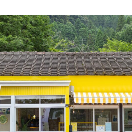
おすすめタグ
＃2024オープン
＃お土産
＃かき氷
＃アルコール
＃イベントレポー
＃コーヒー
＃スイーツ
＃テイクアウト
＃パスタ
＃パン
＃ホテル・旅
＃温泉
＃甘酢
＃磁器
＃花見スポット
＃陶器
＃鹿児島の魚
＃鹿児島
マップから記事を探す