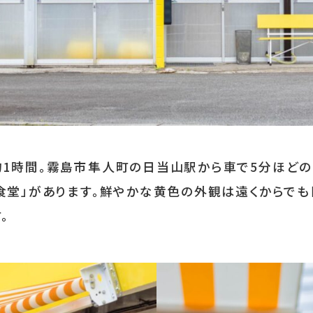
お気に入り
LINEともだち登
あちこちについて
｜
広告サービスについて
｜
運営会社
｜
プライバシーポリシー
｜
お問い合わせ
1時間。霧島市隼人町の日当山駅から車で5分ほどの
食堂」があります。鮮やかな黄色の外観は遠くからでも
。