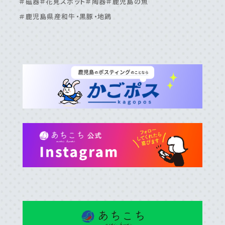
＃磁器
＃花見スポット
＃陶器
＃鹿児島の魚
＃鹿児島県産和牛・黒豚・地鶏