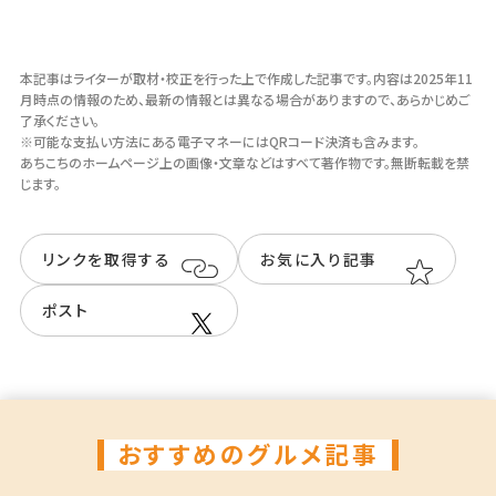
現金・クレジットカード・電子マネー
本記事はライターが取材・校正を行った上で作成した記事です。
内容は2025年11
駐車場
月時点の情報のため、最新の情報とは異なる場合がありますので、あらかじめご
了承ください。
無
※可能な支払い方法にある電子マネーにはQRコード決済も含みます。
あちこちのホームページ上の画像・⽂章などはすべて著作物です。無断転載を禁
じます。
Instagram
＠knickerbockers.kagoshima
リンクを取得する
お気に入り記事
ポスト
おすすめのグルメ記事