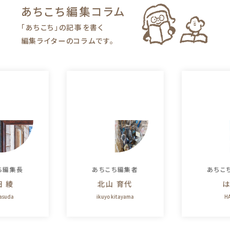
あちこち編集
コラム
「あちこち」の記事を書く
編集ライターのコラムです。
ち編集長
あちこち編集者
あちこ
田 綾
北山 育代
は
yasuda
ikuyo kitayama
HA