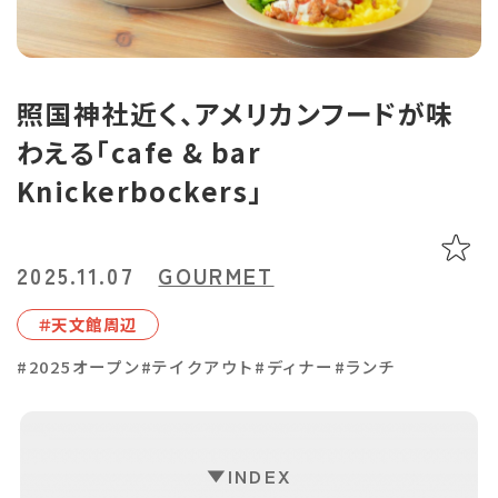
あちこち編集コラム
お気に入り
LINEともだち登録
照国神社近く、アメリカンフードが味
わえる「cafe & bar
おすすめタグ
Knickerbockers」
＃2024オープン
＃お土産
＃かき氷
＃アルコール
＃イベントレポート
＃エスニック料理
＃カフェ
＃カレー
＃コーヒー
＃スイーツ
＃テイクアウト
＃パスタ
＃パン
＃ホテル・旅館
2025.11.07
GOURMET
＃モーニング
＃ランチ
＃写真映え
＃温泉
＃甘酢
＃磁器
＃天⽂館周辺
＃花見スポット
＃陶器
＃鹿児島の魚
＃鹿児島県産和牛・黒豚・地鶏
#2025オープン
#テイクアウト
#ディナー
#ランチ
マップから記事を探す
INDEX