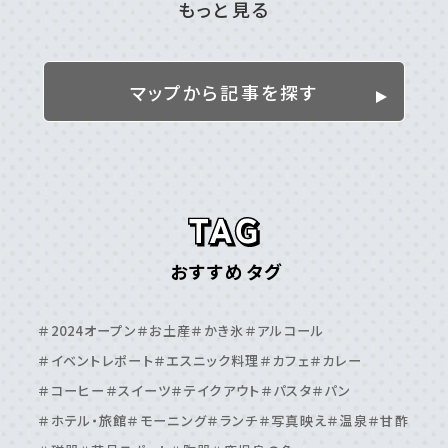
もっと見る
姶良／伊佐／霧島エリア
＃伊佐市
＃姶良市
＃湧⽔町
＃霧島市
マップから記事を探す
離島
＃⼗島村
＃三島村
＃与論島
＃喜界島
＃奄美⼤島
＃屋久島
＃徳之島
＃沖永良部島
＃甑島
＃種⼦島
鹿児島エリア
おすすめタグ
＃⽇置市
＃⾕⼭周辺
＃⿅児島⼤学周辺
＃⿅児島中央駅周辺
＃いちき串⽊野市
＃伊敷周辺
＃2024オープン
＃お土産
＃かき氷
＃アルコール
＃伊集院周辺
＃吉⽥・吉野周辺
＃天⽂館周辺
＃イベントレポート
＃エスニック料理
＃カフェ
＃カレー
＃桜島周辺
＃鴨池・与次郎周辺
＃鹿児島駅周辺
＃コーヒー
＃スイーツ
＃テイクアウト
＃パスタ
＃パン
＃ホテル・旅館
＃モーニング
＃ランチ
＃写真映え
＃温泉
＃甘酢