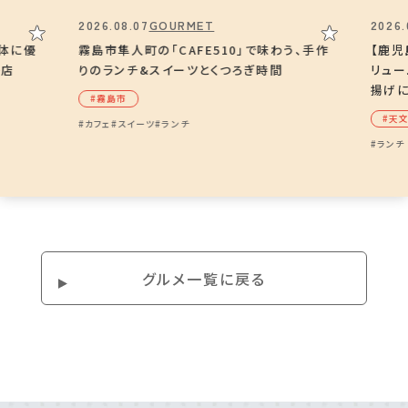
2026.08.07
GOURMET
2026.
、体に優
霧島市隼人町の「CAFE510」で味わう、手作
【鹿児
子店
りのランチ&スイーツとくつろぎ時間
リュ
揚げ
#霧島市
#天
#カフェ
#スイーツ
#ランチ
#ランチ
グルメ⼀覧に戻る