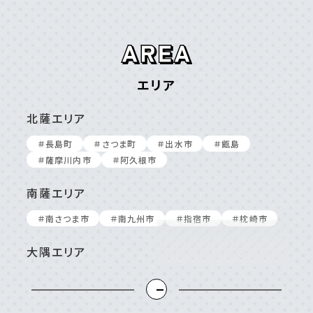
エリア
北薩エリア
＃⻑島町
＃さつま町
＃出⽔市
＃甑島
＃薩摩川内市
＃阿久根市
南薩エリア
＃南さつま市
＃南九州市
＃指宿市
＃枕崎市
大隅エリア
＃⼤崎町/東串良町
＃⿅屋市
＃南⼤隅町
＃垂⽔市
＃志布志市
＃曽於市
＃肝付町
＃錦江町