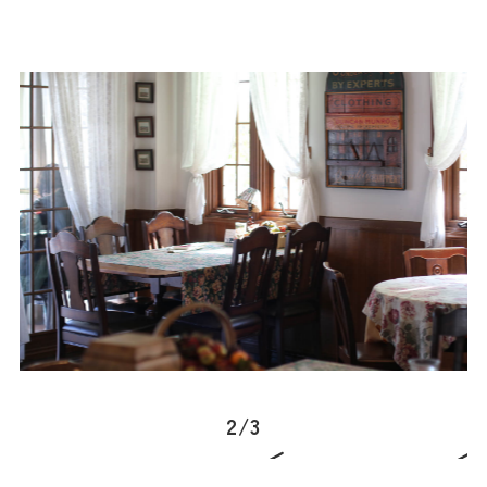
2
/
3