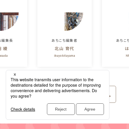
ち編集長
あちこち編集者
あちこ
田 綾
北山 育代
は
yasuda
ikuyo kitayama
HA
コラム記事をもっと⾒る