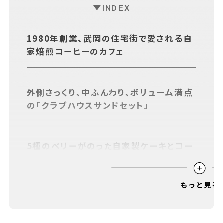
INDEX
あちこちについて
｜
広告サービスについて
｜
運営会社について
｜
お知らせ
｜
利⽤規約
｜
1980年創業、武岡の住宅街で愛される自
プライバシーポリシー
｜
お問い合わせ
家焙煎コーヒーのカフェ
外側さっくり、中ふんわり、ボリューム満点
の「クラブハウスサンドセット」
5種のベリーがのった自家製ケーキとコー
ヒーをセットで
口あたりすっきりで香り高い、サイフォンで
抽出する過程を眺めるのも楽しい