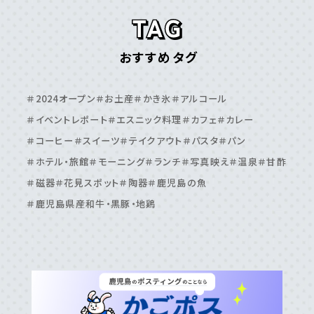
＃甑島
＃種⼦島
鹿児島エリア
おすすめタグ
＃⽇置市
＃⾕⼭周辺
＃⿅児島⼤学周辺
＃⿅児島中央駅周辺
＃いちき串⽊野市
＃伊敷周辺
＃2024オープン
＃お土産
＃かき氷
＃アルコール
＃伊集院周辺
＃吉⽥・吉野周辺
＃天⽂館周辺
＃イベントレポート
＃エスニック料理
＃カフェ
＃カレー
＃桜島周辺
＃鴨池・与次郎周辺
＃鹿児島駅周辺
＃コーヒー
＃スイーツ
＃テイクアウト
＃パスタ
＃パン
＃ホテル・旅館
＃モーニング
＃ランチ
＃写真映え
＃温泉
＃甘酢
＃磁器
＃花見スポット
＃陶器
＃鹿児島の魚
＃鹿児島県産和牛・黒豚・地鶏