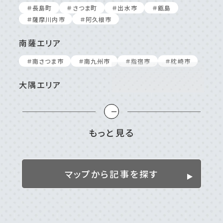
＃⻑島町
＃さつま町
＃出⽔市
＃甑島
＃薩摩川内市
＃阿久根市
南薩エリア
＃南さつま市
＃南九州市
＃指宿市
＃枕崎市
大隅エリア
＃⼤崎町/東串良町
＃⿅屋市
＃南⼤隅町
＃垂⽔市
＃志布志市
＃曽於市
＃肝付町
＃錦江町
もっと見る
姶良／伊佐／霧島エリア
＃伊佐市
＃姶良市
＃湧⽔町
＃霧島市
マップから記事を探す
離島
＃⼗島村
＃三島村
＃与論島
＃喜界島
＃奄美⼤島
＃屋久島
＃徳之島
＃沖永良部島