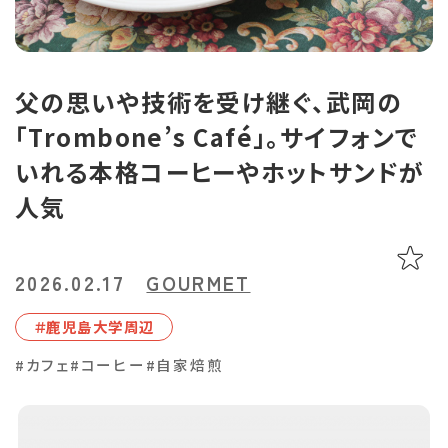
あちこち編集コラム
お気に入り
LINEともだち登録
父の思いや技術を受け継ぐ、武岡の
「Trombone’s Café」。サイフォンで
おすすめタグ
いれる本格コーヒーやホットサンドが
＃2024オープン
＃お土産
＃かき氷
＃アルコール
人気
＃イベントレポート
＃エスニック料理
＃カフェ
＃カレー
＃コーヒー
＃スイーツ
＃テイクアウト
＃パスタ
＃パン
＃ホテル・旅館
＃モーニング
＃ランチ
＃写真映え
＃温泉
＃甘酢
＃磁器
2026.02.17
GOURMET
＃花見スポット
＃陶器
＃鹿児島の魚
＃⿅児島⼤学周辺
＃鹿児島県産和牛・黒豚・地鶏
#カフェ
#コーヒー
#自家焙煎
マップから記事を探す