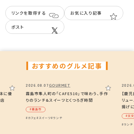
リンクを取得する
お気に入り記事
Instagram
@trombonecoffee
ポスト
おすすめのグルメ記事
2026.08.07
GOURMET
2026.
、体に優
霧島市隼人町の「CAFE510」で味わう、手作
【鹿児
子店
りのランチ&スイーツとくつろぎ時間
リュ
揚げ
#霧島市
#天
#カフェ
#スイーツ
#ランチ
#ランチ