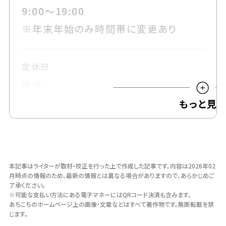
9:00～19:00
※年末年始のみ時間帯に変更あり
定休日
無休
可能な支払い方法
現金・クレジットカード・電子マネー（Pa
yPay・Payどん・交通系）
本記事はライターが取材・校正を行った上で作成した記事です。
内容は2026年02
月時点の情報のため、最新の情報とは異なる場合がありますので、あらかじめご
了承ください。
駐車場
※可能な支払い方法にある電子マネーにはQRコード決済も含みます。
あちこちのホームページ上の画像・⽂章などはすべて著作物です。無断転載を禁
有
じます。