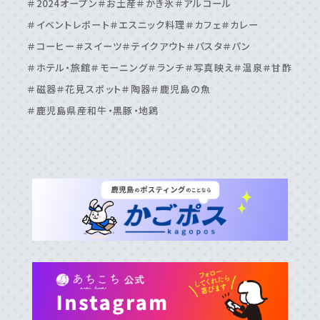
＃2024オープン
＃お土産
＃かき氷
＃アルコール
＃伊集院周辺
＃吉⽥・吉野周辺
＃天⽂館周辺
＃イベントレポート
＃エスニック料理
＃カフェ
＃カレー
＃桜島周辺
＃鴨池・与次郎周辺
＃鹿児島駅周辺
＃コーヒー
＃スイーツ
＃テイクアウト
＃パスタ
＃パン
＃ホテル・旅館
＃モーニング
＃ランチ
＃写真映え
＃温泉
＃甘酢
＃磁器
＃花見スポット
＃陶器
＃鹿児島の魚
＃鹿児島県産和牛・黒豚・地鶏