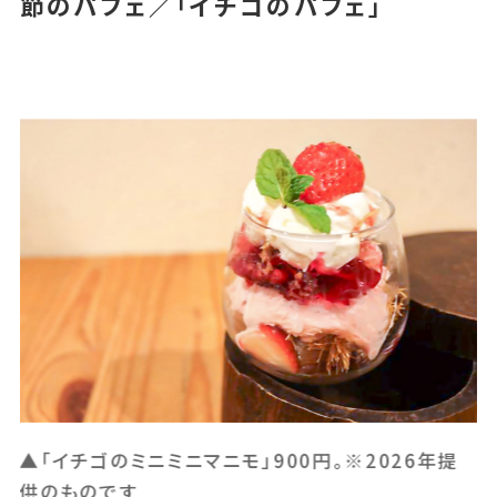
節のパフェ／「イチゴのパフェ」
提
▲「イチゴのミニパフェ」1,500円。※2026年提供
▲
のものです