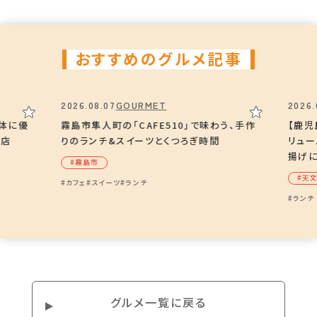
駐車場
おすすめのグルメ記事
有（5台）
※台数に限りがあるため、できるだけ乗
り合わせでの来店を
2026.08.07
GOURMET
2026.
、体に優
霧島市隼人町の「CAFE510」で味わう、手作
【鹿児
子店
りのランチ&スイーツとくつろぎ時間
リュ
揚げ
Instagram
#霧島市
#天
@cafe_palpito
#カフェ
#スイーツ
#ランチ
#ランチ
Instagram – エフ洋菓店
@f_youkaten.palpito_sweets
グルメ⼀覧に戻る
Instagram – Cucina veritas