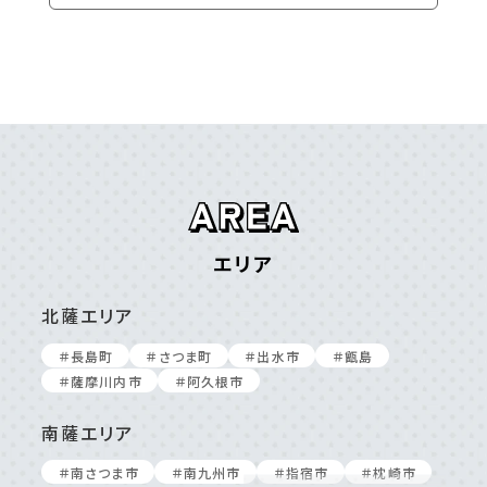
@cucina_veritas
ホームぺージ
https://foodplace.jp/palpito/
エリア
北薩エリア
＃⻑島町
＃さつま町
＃出⽔市
＃甑島
＃薩摩川内市
＃阿久根市
南薩エリア
＃南さつま市
＃南九州市
＃指宿市
＃枕崎市