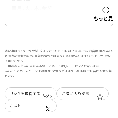
■月、火、木、金曜
ランチ／11:30～L.O. 14:00
ディナー／18:00～L.O. 20:00
■水、土、日曜
本記事はライターが取材・校正を行った上で作成した記事です。
内容は2026年04
ランチ／11:30～L.O. 14:00
月時点の情報のため、最新の情報とは異なる場合がありますので、あらかじめご
了承ください。
カフェ／14:00～L.O. 15:30
※可能な支払い方法にある電子マネーにはQRコード決済も含みます。
あちこちのホームページ上の画像・⽂章などはすべて著作物です。無断転載を禁
ディナー／18:00～L.O. 20:00
じます。
※詳しくはInstagramをチェック
リンクを取得する
お気に入り記事
可能な支払い方法
ポスト
現金・クレジットカード・電子マネー