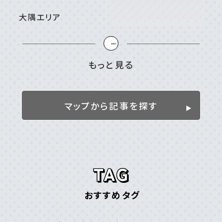
大隅エリア
＃⼤崎町/東串良町
＃⿅屋市
＃南⼤隅町
＃垂⽔市
＃志布志市
＃曽於市
＃肝付町
＃錦江町
もっと見る
姶良／伊佐／霧島エリア
＃伊佐市
＃姶良市
＃湧⽔町
＃霧島市
マップから記事を探す
離島
＃⼗島村
＃三島村
＃与論島
＃喜界島
＃奄美⼤島
＃屋久島
＃徳之島
＃沖永良部島
＃甑島
＃種⼦島
鹿児島エリア
おすすめタグ
＃⽇置市
＃⾕⼭周辺
＃⿅児島⼤学周辺
＃⿅児島中央駅周辺
＃いちき串⽊野市
＃伊敷周辺