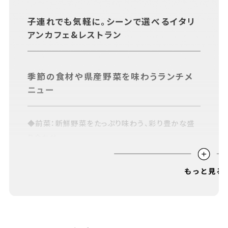
あちこちについて
｜
広告サービスについて
｜
子連れでも気軽に。シーンで選べるイタリ
運営会社について
｜
お知らせ
｜
利⽤規約
｜
アンカフェ&レストラン
プライバシーポリシー
｜
お問い合わせ
季節の食材や県産野菜を味わうランチメ
ニュー
◆前菜：新鮮野菜をたっぷり味わう、彩り豊かな盛
り合わせ
◆選べるメイン料理：「シラスと白菜のペペロンチー
ノ スパゲッティ」
店内工房でパティシエが手がける季節の
パフェやスイーツ