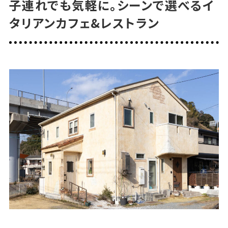
子連れでも気軽に。シーンで選べるイ
◆季節限定！サイズが選べる人気の季節のパフェ／
タリアンカフェ&レストラン
「イチゴのパフェ」
◆オリジナルレシピでつくる「自慢のティラミス グラ
ニテ仕立て」