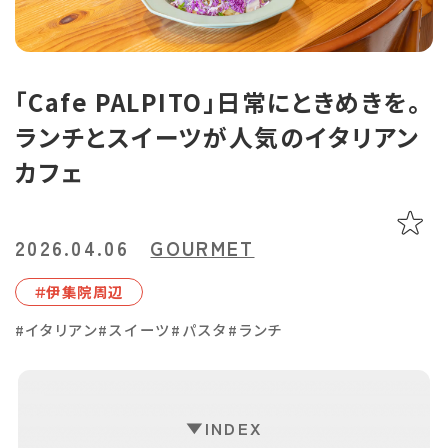
あちこち編集コラム
お気に入り
LINEともだち登録
「Cafe PALPITO」日常にときめきを。
ランチとスイーツが人気のイタリアン
おすすめタグ
カフェ
＃2024オープン
＃お土産
＃かき氷
＃アルコール
＃イベントレポート
＃エスニック料理
＃カフェ
＃カレー
＃コーヒー
＃スイーツ
＃テイクアウト
＃パスタ
＃パン
＃ホテル・旅館
2026.04.06
GOURMET
＃モーニング
＃ランチ
＃写真映え
＃温泉
＃甘酢
＃磁器
＃伊集院周辺
＃花見スポット
＃陶器
＃鹿児島の魚
＃鹿児島県産和牛・黒豚・地鶏
#イタリアン
#スイーツ
#パスタ
#ランチ
マップから記事を探す
INDEX