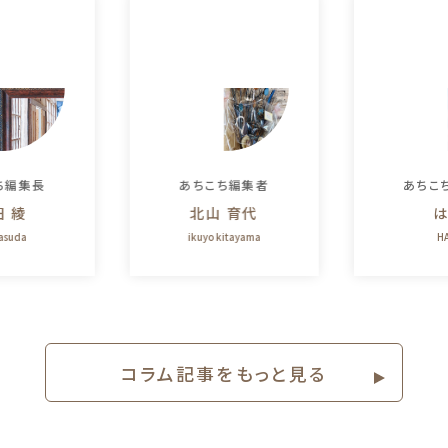
ち編集長
あちこち編集者
あちこ
田 綾
北山 育代
は
yasuda
ikuyo kitayama
HA
コラム記事をもっと⾒る