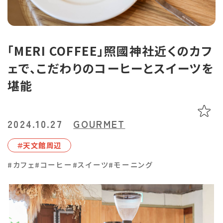
あちこち編集コラム
お気に入り
LINEともだち登録
「MERI COFFEE」照國神社近くのカフ
ェで、こだわりのコーヒーとスイーツを
おすすめタグ
堪能
＃2024オープン
＃お土産
＃かき氷
＃アルコール
＃イベントレポート
＃エスニック料理
＃カフェ
＃カレー
＃コーヒー
＃スイーツ
＃テイクアウト
＃パスタ
＃パン
＃ホテル・旅館
2024.10.27
GOURMET
＃モーニング
＃ランチ
＃写真映え
＃温泉
＃甘酢
＃磁器
＃天⽂館周辺
＃花見スポット
＃陶器
＃鹿児島の魚
＃鹿児島県産和牛・黒豚・地鶏
#カフェ
#コーヒー
#スイーツ
#モーニング
マップから記事を探す