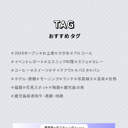
＃⼗島村
＃三島村
＃与論島
＃喜界島
＃奄美⼤島
＃屋久島
＃徳之島
＃沖永良部島
＃甑島
＃種⼦島
鹿児島エリア
おすすめタグ
＃⽇置市
＃⾕⼭周辺
＃⿅児島⼤学周辺
＃⿅児島中央駅周辺
＃いちき串⽊野市
＃伊敷周辺
＃2024オープン
＃お土産
＃かき氷
＃アルコール
＃伊集院周辺
＃吉⽥・吉野周辺
＃天⽂館周辺
＃イベントレポート
＃エスニック料理
＃カフェ
＃カレー
＃桜島周辺
＃鴨池・与次郎周辺
＃鹿児島駅周辺
＃コーヒー
＃スイーツ
＃テイクアウト
＃パスタ
＃パン
＃ホテル・旅館
＃モーニング
＃ランチ
＃写真映え
＃温泉
＃甘酢
＃磁器
＃花見スポット
＃陶器
＃鹿児島の魚
＃鹿児島県産和牛・黒豚・地鶏