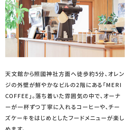
あちこちについて
｜
広告サービスについて
｜
運営会社について
｜
お知らせ
｜
利⽤規約
｜
プライバシーポリシー
｜
お問い合わせ
天文館から照國神社方面へ徒歩約5分、オレン
ジの外壁が鮮やかなビルの2階にある「MERI
COFFEE」。落ち着いた雰囲気の中で、オーナ
ーが一杯ずつ丁寧に入れるコーヒーや、チー
ズケーキをはじめとしたフードメニューが楽し
めます。