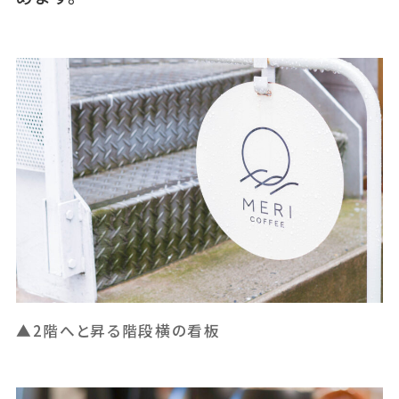
▲2階へと昇る階段横の看板