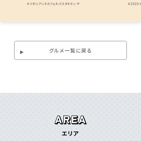
#イタリアン
#カフェ
#パスタ
#ランチ
#202
グルメ⼀覧に戻る
エリア