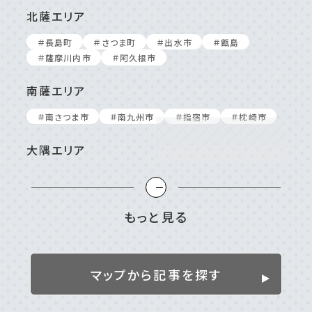
北薩エリア
＃⻑島町
＃さつま町
＃出⽔市
＃甑島
＃薩摩川内市
＃阿久根市
南薩エリア
＃南さつま市
＃南九州市
＃指宿市
＃枕崎市
大隅エリア
＃⼤崎町/東串良町
＃⿅屋市
＃南⼤隅町
＃垂⽔市
＃志布志市
＃曽於市
＃肝付町
＃錦江町
もっと見る
姶良／伊佐／霧島エリア
＃伊佐市
＃姶良市
＃湧⽔町
＃霧島市
マップから記事を探す
離島