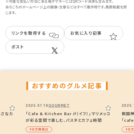
Instagram
※可能な支払い方法にある電子マネーにはQRコード決済も含みます。
あちこちのホームページ上の画像・⽂章などはすべて著作物です。無断転載を禁
@meri__coffee
じます。
リンクを取得する
お気に入り記事
ポスト
おすすめのグルメ記事
2025.07.18
GOURMET
2025.
小さなカ
「Cafe & Kitchen Bar if（イフ）」マリメッコ
照国神
が彩る空間で楽しむ、パスタとカフェ時間
「cafe
#天⽂館周辺
#天