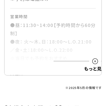
営業時間
●昼：11:30~14:00【予約時間から60分
制】
●夜： 火〜木、日：18:00〜L.O.21:00
／金・土：18:00〜L.O.22:00
※当日でも予約をおすすめ
定休日
月曜、他不定休
※2025年5月の情報です
※火曜は仕込みのため休みになること
も、Instagramをチェックしてみて