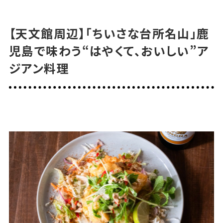
可能な支払い方法
現金・クレジットカード・電子マネー
【天文館周辺】「ちいさな台所名山」鹿
児島で味わう“はやくて、おいしい”ア
駐車場
ジアン料理
無
Instagram
@kagoshima.imorock