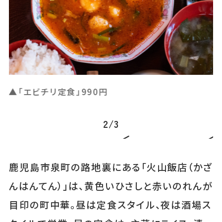
▲
付
▲「中華チーズキーマカレー」990円
3
/
3
鹿児島市泉町の路地裏にある「火山飯店（かざ
んはんてん）」は、黄色いひさしと赤いのれんが
目印の町中華。昼は定食スタイル、夜は酒場ス