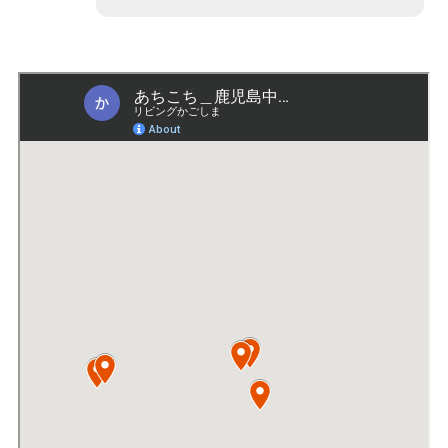
【谷山周辺】青果市場内にある中華料理店
「家常菜 博朱」で家庭料理の味を
★自宅で本格中華を楽しみたい人はこち
ら
★多国籍料理を紹介する特集はこちら！！