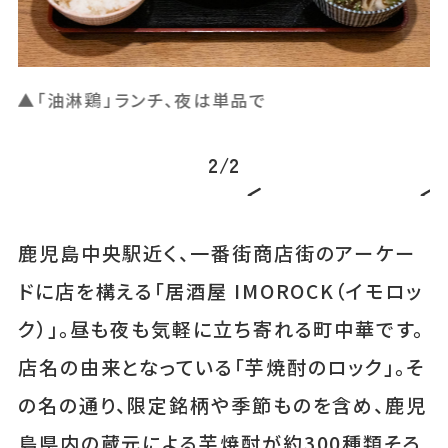
▲「旨味肉汁焼餃子」ランチ、単品でも楽しめます
▲
1
/
2
鹿児島中央駅近く、一番街商店街のアーケー
ドに店を構える「居酒屋 IMOROCK（イモロッ
ク）」。昼も夜も気軽に立ち寄れる町中華です。
店名の由来となっている「芋焼酎のロック」。そ
の名の通り、限定銘柄や季節ものを含め、鹿児
島県内の蔵元による芋焼酎が約300種類そろ