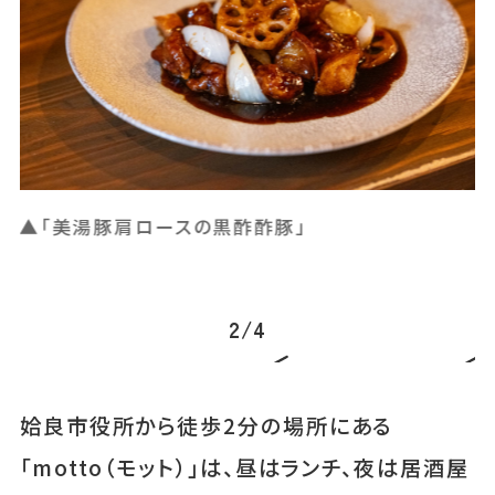
▲人気の自家製デザート「杏仁豆腐」
▲
3
/
4
姶良市役所から徒歩2分の場所にある
「motto（モット）」は、昼はランチ、夜は居酒屋