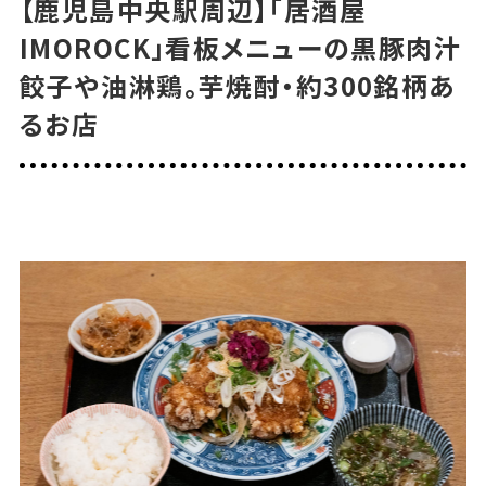
【鹿児島中央駅周辺】「居酒屋
IMOROCK」看板メニューの黒豚肉汁
可能な支払い方法
餃子や油淋鶏。芋焼酎・約300銘柄あ
現金のみ
るお店
駐車場
有（店舗前に1台分のみ）
※満車の場合は近隣のコインパーキン
グを（お客様負担）
Instagram
@motto___oo