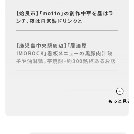
あちこちについて
｜
広告サービスについて
｜
【姶良市】「motto」の創作中華を昼はラ
運営会社について
｜
お知らせ
｜
利⽤規約
｜
ンチ、夜は自家製ドリンクと
プライバシーポリシー
｜
お問い合わせ
【鹿児島中央駅周辺】「居酒屋
IMOROCK」看板メニューの黒豚肉汁餃
子や油淋鶏。芋焼酎・約300銘柄あるお店
【天文館周辺】「ちいさな台所名山」鹿児島
で味わう“はやくて、おいしい”アジアン料
理
【天文館周辺】町中華「火山飯店」シンプル
ながら奥深い味わいの中華料理