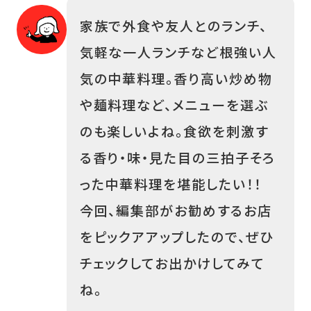
家族で外食や友人とのランチ、
気軽な一人ランチなど根強い人
【天文館】「凛丹 一壺坊」本格中華の〝深い
味わい〟を定食やお酒と
気の中華料理。香り高い炒め物
や麺料理など、メニューを選ぶ
のも楽しいよね。食欲を刺激す
【上伊集院周辺】「咲花ユニーク」で中華定
食や自家製麺のラーメン
る香り・味・見た目の三拍子そろ
った中華料理を堪能したい！！
【与次郎】「CHINESE DINING 暖中」本
今回、編集部がお勧めするお店
格中華をリーズナブルに、“本場の味”を
をピックアアップしたので、ぜひ
チェックしてお出かけしてみて
【上伊集院周辺】「拉麺 暖気家」幅広い世
ね。
代に人気の中華をお得な組み合わせで