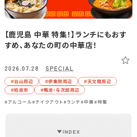
あちこち編集コラム
お気に入り
LINEともだち登録
【鹿児島 中華 特集！】ランチにもおす
おすすめタグ
すめ、あなたの町の中華店！
＃2024オープン
＃お土産
＃かき氷
＃アルコール
＃イベントレポート
＃エスニック料理
＃カフェ
＃カレー
＃コーヒー
2026.07.28
SPECIAL
＃スイーツ
＃テイクアウト
＃パスタ
＃パン
＃ホテル・旅館
＃⾕⼭周辺
＃伊集院周辺
＃天⽂館周辺
＃モーニング
＃ランチ
＃写真映え
＃温泉
＃甘酢
＃磁器
＃姶良市
＃鴨池・与次郎周辺
＃花見スポット
＃陶器
＃鹿児島の魚
＃鹿児島県産和牛・黒豚・地鶏
#アルコール
#テイクアウト
#ランチ
#中華
#特集
マップから記事を探す
INDEX