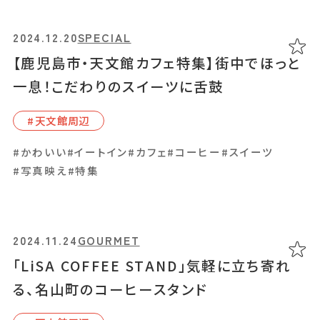
2024.07.17
GOURMET
「café Amres（カフェアミレス）」ベトナム風
2024.12.20
SPECIAL
サンドイッチや、人気のプリンが味わえるカフ
【鹿児島市・天文館カフェ特集】街中でほっと
ェ
一息！こだわりのスイーツに舌鼓
#⽇置市
#天⽂館周辺
#イートイン
#カフェ
#スイーツ
#テイクアウト
#ランチ
#かわいい
#イートイン
#カフェ
#コーヒー
#スイーツ
#写真映え
#特集
2024.07.12
GOURMET
「お肉の直売所 伊佐」鹿児島県産黒毛和牛な
2024.11.24
GOURMET
ど高品質なお肉が購入でき、気軽に味わえる
「LiSA COFFEE STAND」気軽に立ち寄れ
セルフ焼肉のお店
る、名山町のコーヒースタンド
#伊佐市