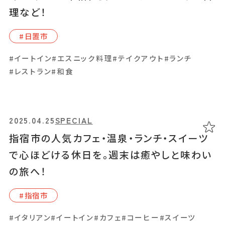
ほぐれる読書とカフェタイム
理など！
#南さつま市
#⽇置市
#お土産
#イートイン
#カフェ
#コーヒー
#スイーツ
#イートイン
#エスニック料理
#テイクアウト
#ランチ
#テイクアウト
#学ぶ
#手土産
#レストラン
#和食
2025.03.28
GOURMET
2025.04.25
SPECIAL
スリランカカレー＆ソウルフード「ホッパー」を
指宿市の人気カフェ・温泉・ランチ・スイーツ
楽しめる「Dilan’s」
で心ほどける休日を。週末は癒やしと味わい
の旅へ！
#天⽂館周辺
#指宿市
#イートイン
#カフェ
#カレー
#テイクアウト
#写真映え
#イタリアン
#イートイン
#カフェ
#コーヒー
#スイーツ