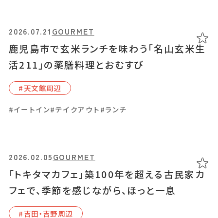
2025.10.29
GOURMET
#イタリアン
#イートイン
#カフェ
#コーヒー
#スイーツ
波音と潮風、トロピカルスイーツに癒される、
#テイクアウト
#和スイーツ
#家族・子ども
#焼き菓子
2026.07.21
GOURMET
南大隅町の「hello! brand new days
#砂むし温泉
鹿児島市で玄米ランチを味わう「名山玄米生
guesthouse & café」
活211」の薬膳料理とおむすび
#南⼤隅町
2024.12.20
SPECIAL
#天⽂館周辺
#イートイン
#カフェ
#カラフルドリンク
#キッチンカー
【鹿児島市・天文館カフェ特集】街中でほっと
#イートイン
#テイクアウト
#ランチ
#コーヒー
#スイーツ
#テイクアウト
#写真映え
#宿泊
一息！こだわりのスイーツに舌鼓
#手土産
#天⽂館周辺
2026.02.05
GOURMET
#かわいい
#イートイン
#カフェ
#コーヒー
#スイーツ
2025.06.11
GOURMET
「トキタマカフェ」築100年を超える古民家カ
#写真映え
#特集
「カフェ・ちょんさちょろん」穏やかな時間が流
フェで、季節を感じながら、ほっと一息
れる空間で韓国の家庭料理やスイーツを堪
#吉⽥・吉野周辺