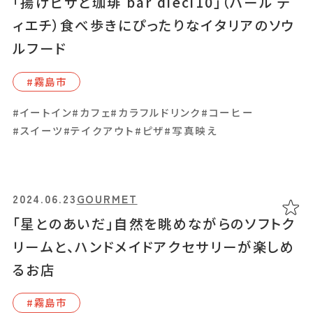
「揚げピザと珈琲 bar dieci10」（バール デ
ィエチ）食べ歩きにぴったりなイタリアのソウ
#イートイン
#カフェ
#スイーツ
#テイクアウト
#写真映え
ルフード
#和スイーツ
#霧島市
#イートイン
#カフェ
#カラフルドリンク
#コーヒー
2024.03.27
GOURMET
#スイーツ
#テイクアウト
#ピザ
#写真映え
「おはぎカフェ R.（アール）むらさき」〝おはぎ
好き〟の店主がつくる、彩り豊かなおはぎ
#吉⽥・吉野周辺
2024.06.23
GOURMET
「星とのあいだ」自然を眺めながらのソフトク
#イートイン
#カフェ
#スイーツ
#テイクアウト
#和スイーツ
リームと、ハンドメイドアクセサリーが楽しめ
#和食
るお店
#霧島市