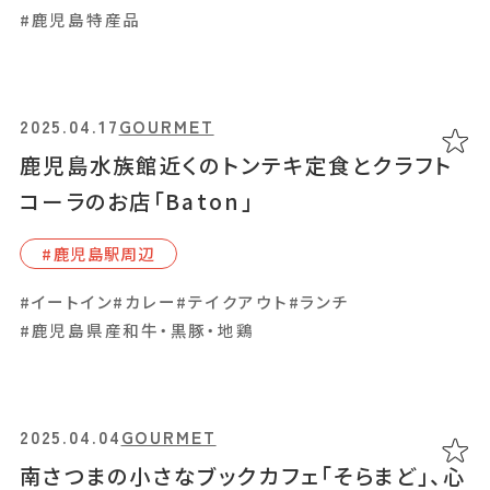
ツに舌鼓
#鹿児島特産品
#⽇置市
#イートイン
#カフェ
#スイーツ
#テイクアウト
#ランチ
2025.04.17
GOURMET
鹿児島水族館近くのトンテキ定食とクラフト
コーラのお店「Baton」
2025.03.06
GOURMET
#鹿児島駅周辺
「anchi coffee」コーヒーをさらに身近に感
じられるスペシャルティコーヒー専門店
#イートイン
#カレー
#テイクアウト
#ランチ
#鹿児島県産和牛・黒豚・地鶏
#伊集院周辺
#イートイン
#カフェ
#コーヒー
#スイーツ
#テイクアウト
2025.04.04
GOURMET
南さつまの小さなブックカフェ「そらまど」、心