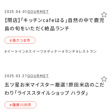
2025.04.01
GOURMET
【閉店】「キッチンcafeはる」自然の中で鹿児
2025.02.10
GOURMET
島の旬をいただく絶品ランチ
子ども連れにもやさしい創作和食の店
「meshiya park108」。多彩なランチやスイ
#南さつま市
ーツが人気
#イートイン
#スイーツ
#ディナー
#ランチ
#レストラン
#伊集院周辺
#イートイン
#カフェ
#スイーツ
#ランチ
#茶
2025.03.27
GOURMET
五ツ星お米マイスター厳選！原田米店のこだ
わり「ライススタイルショップ ハラダ」
2025.01.17
GOURMET
朝から幸せいっぱい！甲突川沿いの「ヒカル
#薩摩川内市
ヤ」で味わう、とっておきのモーニング