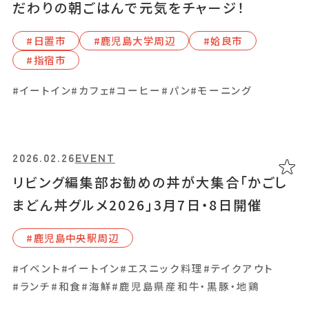
【日置市 ランチ特集 7選】鹿児島の食材と季
だわりの朝ごはんで元気をチャージ！
#吉⽥・吉野周辺
節を味わう、本格和食やパスタ、エスニック料
#⽇置市
#⿅児島⼤学周辺
#姶良市
理など！
#かき氷
#イートイン
#カフェ
#カレー
#コーヒー
#スイーツ
#指宿市
#テイクアウト
#ランチ
#和スイーツ
#⽇置市
#イートイン
#カフェ
#コーヒー
#パン
#モーニング
このイベントは終了しました。
#イートイン
#エスニック料理
#テイクアウト
#ランチ
#レストラン
#和食
2025.11.12
GOURMET
2026.02.26
EVENT
パティシエの技が光る、霧島の「ジェラテリア
リビング編集部お勧めの丼が大集合「かごし
クオーレ」で甘くほどけるジェラートを
2025.04.25
SPECIAL
まどん丼グルメ2026」3月7日・8日開催
#霧島市
指宿市の人気カフェ・温泉・ランチ・スイーツ
#⿅児島中央駅周辺
で心ほどける休日を。週末は癒やしと味わい
#イートイン
#スイーツ
#テイクアウト
#手土産
の旅へ！
#イベント
#イートイン
#エスニック料理
#テイクアウト
#ランチ
#和食
#海鮮
#鹿児島県産和牛・黒豚・地鶏
#指宿市