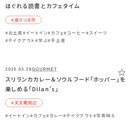
ほぐれる読書とカフェタイム
2025.02.26
GOURMET
素材の味を最大限に引き出す「燻製屋
#南さつま市
GOFUKU」の燻製
#お土産
#イートイン
#カフェ
#コーヒー
#スイーツ
#天⽂館周辺
#テイクアウト
#学ぶ
#手土産
#ひとり飲み
#アルコール
#イートイン
#ランチ
2025.03.28
GOURMET
スリランカカレー＆ソウルフード「ホッパー」を
2025.02.20
GOURMET
楽しめる「Dilan’s」
心ときめくグルテンフリースイーツを楽しめ
る「soak」
#天⽂館周辺
#⽇置市
#イートイン
#カフェ
#カレー
#テイクアウト
#写真映え
#イートイン
#コーヒー
#スイーツ
#テイクアウト