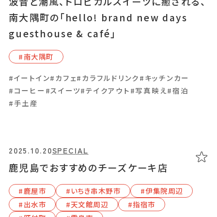
波音と潮風、トロピカルスイーツに癒される、
2025.05.16
GOURMET
南大隅町の「hello! brand new days
みんなで食べたい笑顔弾けるハンバーガー！
guesthouse & café」
鹿屋市のハンバーガー専門店「リオンダイナ
ー」
#南⼤隅町
#⿅屋市
#イートイン
#カフェ
#カラフルドリンク
#キッチンカー
#コーヒー
#スイーツ
#テイクアウト
#写真映え
#宿泊
#イートイン
#テイクアウト
#ビール
#ランチ
#写真映え
#手土産
2025.03.04
GOURMET
2025.10.20
SPECIAL
「ANGELO CAFE」西海岸をイメージした、
鹿児島でおすすめのチーズケーキ店
子ども連れに優しいカフェ
#⿅屋市
#いちき串⽊野市
#伊集院周辺
#天⽂館周辺
#出⽔市
#天⽂館周辺
#指宿市