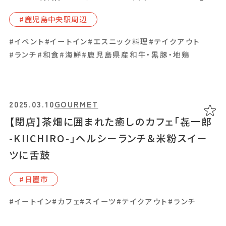
2024.11.22
GOURMET
#⿅児島中央駅周辺
「M KAFFEE ドリットコーヒー」深い味わい
#イベント
#イートイン
#エスニック料理
#テイクアウト
のエイジングコーヒーや〝映え〟ドリンクを、
#ランチ
#和食
#海鮮
#鹿児島県産和牛・黒豚・地鶏
大人カワイイ無機質カフェで
#南九州市
2025.03.10
GOURMET
#イートイン
#カフェ
#カラフルドリンク
#コーヒー
【閉店】茶畑に囲まれた癒しのカフェ「㐂一郎
#テイクアウト
-KIICHIRO-」ヘルシーランチ＆米粉スイー
ツに舌鼓
2024.11.20
GOURMET
#⽇置市
「喫茶 あさひや」ヘルシーなワンプレートラン
#イートイン
#カフェ
#スイーツ
#テイクアウト
#ランチ
チと、鹿児島の郷土料理・鶏飯のアレンジメ
ニュー