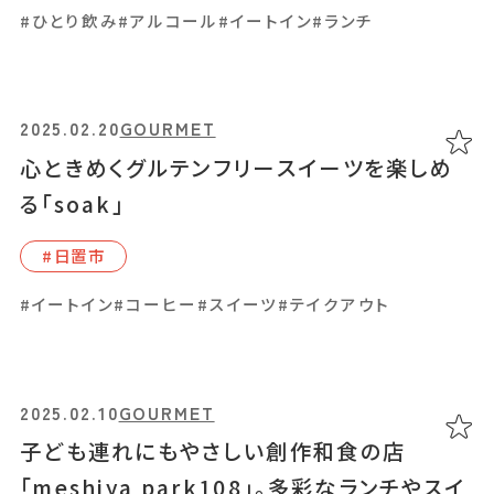
#ひとり飲み
#アルコール
#イートイン
#ランチ
2024.10.10
GOURMET
日本茶カフェ「茶舗ひなが」産地によって異な
るお茶の味を楽しんで
2025.02.20
GOURMET
心ときめくグルテンフリースイーツを楽しめ
#鹿児島駅周辺
る「soak」
#イートイン
#カフェ
#スイーツ
#テイクアウト
#和スイーツ
#紅茶
#茶
#⽇置市
#イートイン
#コーヒー
#スイーツ
#テイクアウト
2024.09.09
GOURMET
「クラシックブドウ浜田農園」モーツァルトの
2025.02.10
GOURMET
楽曲を聴かせたブドウは甘い仕上がり！
子ども連れにもやさしい創作和食の店
「meshiya park108」。多彩なランチやスイ
#錦江町