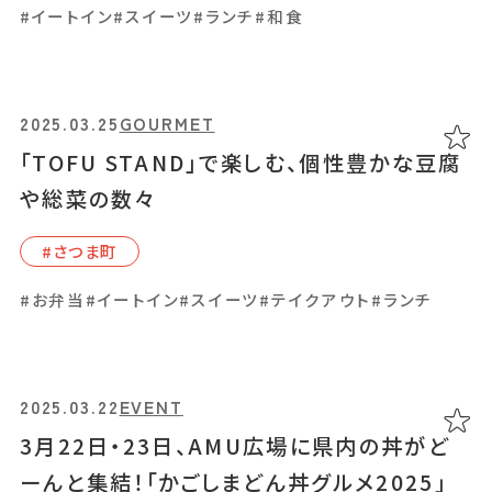
#イートイン
#スイーツ
#ランチ
#和食
#⿅児島中央駅周辺
#イートイン
#カフェ
#コーヒー
#スイーツ
#テイクアウト
2025.03.25
GOURMET
#モーニング
「TOFU STAND」で楽しむ、個性豊かな豆腐
や総菜の数々
2024.11.24
GOURMET
#さつま町
「LiSA COFFEE STAND」気軽に立ち寄れ
#お弁当
#イートイン
#スイーツ
#テイクアウト
#ランチ
る、名山町のコーヒースタンド
このイベントは終了しました。
#天⽂館周辺
2025.03.22
EVENT
#イートイン
#カフェ
#コーヒー
#スイーツ
#テイクアウト
3月22日・23日、AMU広場に県内の丼がど
ーんと集結！「かごしまどん丼グルメ2025」