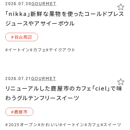
あちこち編集コラム
2026.07.30
2026.05.20
2026.07.30
2026.02.26
2024.07.10
2024.06.23
GOURMET
GOURMET
TRIP
SPECIAL
EVENT
GOURMET
「nikka」新鮮な果物を使ったコールドプレス
鹿児島市内の朝食・モーニングを紹介！朝ご
「nikka」新鮮な果物を使ったコールドプレス
リビング編集部お勧めの丼が大集合「かごし
ユクサおおすみ海の学校 絶景キャンプ場＆
「星とのあいだ」自然を眺めながらのソフトク
お気に入り
LINEともだち登録
ジュースやアサイーボウル
はんで元気をチャージしよう
ジュースやアサイーボウル
まどん丼グルメ2026」3月7日・8日開催
宿泊施設。カフェ「SHOUGAKKO」も誕生！
リームと、ハンドメイドアクセサリーが楽しめ
るお店
#⾕⼭周辺
#⾕⼭周辺
#⾕⼭周辺
#⿅児島中央駅周辺
#⿅屋市
#⿅児島中央駅周辺
#伊敷周辺
おすすめタグ
#天⽂館周辺
#鴨池・与次郎周辺
#霧島市
#イートイン
#イートイン
#イベント
#イートイン
#イートイン
#カフェ
#カフェ
#ランチ
#テイクアウト
#テイクアウト
#写真映え
#エスニック料理
#家族・子ども
#テイクアウト
#宿泊
＃2024オープン
＃お土産
＃かき氷
＃アルコール
#ランチ
#和食
#海鮮
#鹿児島県産和牛・黒豚・地鶏
#イートイン
#カフェ
#コーヒー
#パン
#モーニング
#かわいい
#アクセサリー
#イートイン
#コーヒー
＃イベントレポート
＃エスニック料理
＃カフェ
＃カレー
＃コーヒー
このイベントは終了しました。
#スイーツ
#テイクアウト
#ハンドメイド
#写真映え
#宇宙
＃スイーツ
＃テイクアウト
＃パスタ
＃パン
＃ホテル・旅館
2026.07.21
2026.07.21
GOURMET
GOURMET
＃モーニング
＃ランチ
＃写真映え
＃温泉
＃甘酢
＃磁器
2025.03.22
EVENT
2026.03.19
SPECIAL
＃花見スポット
＃陶器
＃鹿児島の魚
リニューアルした鹿屋市のカフェ「ciel」で味
リニューアルした鹿屋市のカフェ「ciel」で味
3月22日・23日、AMU広場に県内の丼がど
＃鹿児島県産和牛・黒豚・地鶏
鹿児島県内のおすすめモーニングを紹介。こ
わうグルテンフリースイーツ
わうグルテンフリースイーツ
ーんと集結！「かごしまどん丼グルメ2025」
だわりの朝ごはんで元気をチャージ！
#⿅屋市
#⿅屋市
マップから記事を探す
#⿅児島中央駅周辺
#⽇置市
#⿅児島⼤学周辺
#姶良市
#2025オープン
#2025オープン
#かわいい
#かわいい
#イートイン
#イートイン
#カフェ
#カフェ
#スイーツ
#スイーツ
#指宿市