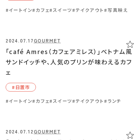
#イートイン
#カフェ
#スイーツ
#テイクアウト
#写真映え
2024.04.30
GOURMET
【閉店】「オリヴィエ オドラン」カラフルなお野
2024.07.17
GOURMET
菜プレートが主役級のランチ
「café Amres（カフェアミレス）」ベトナム風
サンドイッチや、人気のプリンが味わえるカフ
#⾕⼭周辺
ェ
#イートイン
#カフェ
#ランチ
#写真映え
#⽇置市
#イートイン
#カフェ
#スイーツ
#テイクアウト
#ランチ
2024.04.29
GOURMET
「家常菜 博朱」（ジャージャンツアイ ハクシ
ュ）毎日でも通いたくなる青果市場内の中華
2024.07.12
GOURMET