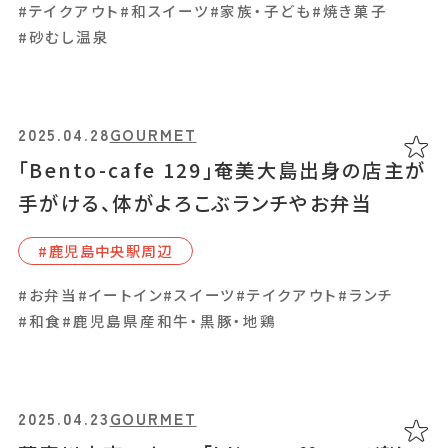
#テイクアウト
#和スイーツ
#家族・子ども
#焼き菓子
#砂むし温泉
2025.04.01
GOURMET
【閉店】「キッチンcafeはる」自然の中で鹿児
島の旬をいただく絶品ランチ
2025.04.28
GOURMET
#南さつま市
「Bento-cafe 129」奄美大島出身の店主が
手がける、体がよろこぶランチやお弁当
#イートイン
#スイーツ
#ディナー
#ランチ
#レストラン
#⿅児島中央駅周辺
#お弁当
#イートイン
#スイーツ
#テイクアウト
#ランチ
2025.03.27
GOURMET
#和食
#鹿児島県産和牛・黒豚・地鶏
五ツ星お米マイスター厳選！原田米店のこだ
わり「ライススタイルショップ ハラダ」
#薩摩川内市
2025.04.23
GOURMET