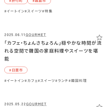
#肝付町
#霧島市
#かわいい
#イートイン
#カフェ
#スイーツ
#テイクアウト
#ランチ
#家族・子ども
#イートイン
#スイーツ
#特集
2025.04.28
GOURMET
2025.06.11
GOURMET
「Bento-cafe 129」奄美大島出身の店主が
「カフェ・ちょんさちょろん」穏やかな時間が流
手がける、体がよろこぶランチやお弁当
れる空間で韓国の家庭料理やスイーツを堪
能
#⿅児島中央駅周辺
#お弁当
#イートイン
#スイーツ
#テイクアウト
#ランチ
#⽇置市
#和食
#鹿児島県産和牛・黒豚・地鶏
#イートイン
#カフェ
#スイーツ
#ランチ
#韓国料理
2025.04.23
GOURMET
2025.05.22
GOURMET