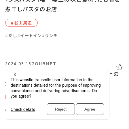
煮干しパスタのお店
#⾕⼭周辺
#だし
#イートイン
#ランチ
2024.05.15
GOURMET
「枕崎みなと食堂」カツオや地魚など極上の
漁港グルメを楽しんで！
#枕崎市
#2024オープン
#イートイン
#ランチ