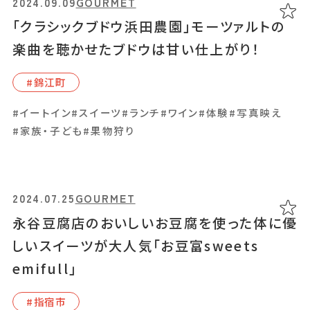
2024.09.09
GOURMET
2024.05.20
GOURMET
「クラシックブドウ浜田農園」モーツァルトの
「タスパスタ」唯一無二の味と食感！だし香る
楽曲を聴かせたブドウは甘い仕上がり！
煮干しパスタのお店
#錦江町
#⾕⼭周辺
#イートイン
#スイーツ
#ランチ
#ワイン
#体験
#写真映え
#だし
#イートイン
#ランチ
#家族・子ども
#果物狩り
2024.05.15
GOURMET
2024.07.25
GOURMET
「枕崎みなと食堂」カツオや地魚など極上の
永谷豆腐店のおいしいお豆腐を使った体に優
漁港グルメを楽しんで！
しいスイーツが大人気「お豆富sweets
emifull」
#枕崎市
#指宿市
#2024オープン
#イートイン
#ランチ