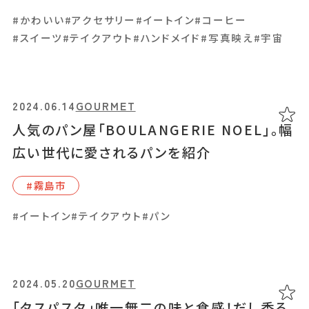
2024.03.25
GOURMET
#かわいい
#アクセサリー
#イートイン
#コーヒー
「BAKERY FORT LEAF 2311（ベーカリー
#スイーツ
#テイクアウト
#ハンドメイド
#写真映え
#宇宙
フォートリーフ2311）」パンとスープとお弁当
が並ぶ、充実したメニュー
#天⽂館周辺
2024.06.14
GOURMET
人気のパン屋「BOULANGERIE NOEL」。幅
#お弁当
#イートイン
#テイクアウト
#パン
広い世代に愛されるパンを紹介
#霧島市
#イートイン
#テイクアウト
#パン
2024.05.20
GOURMET
「タスパスタ」唯一無二の味と食感！だし香る