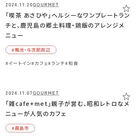
2024.11.20
GOURMET
2024.06.28
GOURMET
「喫茶 あさひや」ヘルシーなワンプレートラン
「揚げピザと珈琲 bar dieci10」（バール デ
チと、鹿児島の郷土料理・鶏飯のアレンジメ
ィエチ）食べ歩きにぴったりなイタリアのソウ
ニュー
ルフード
#鴨池・与次郎周辺
#霧島市
#イートイン
#カフェ
#ランチ
#和食
#イートイン
#カフェ
#カラフルドリンク
#コーヒー
#スイーツ
#テイクアウト
#ピザ
#写真映え
2024.11.07
GOURMET
「雑cafe+met」親子が営む、昭和レトロなメ
2024.06.23
GOURMET
ニューが人気のカフェ
「星とのあいだ」自然を眺めながらのソフトク
リームと、ハンドメイドアクセサリーが楽しめ
#霧島市