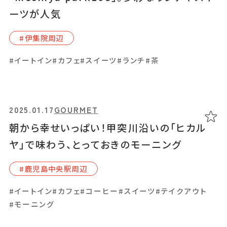
ーツが人気
#イートイン
#スイーツ
#ランチ
#ワイン
#体験
#写真映え
#家族・子ども
#果物狩り
#伊集院周辺
#イートイン
#カフェ
#スイーツ
#ランチ
#茶
2024.07.25
GOURMET
永谷豆腐店のおいしいお豆腐を使った体に優
2025.01.17
GOURMET
しいスイーツが大人気「お豆富sweets
朝から幸せいっぱい！甲突川沿いの「ヒカル
emifull」
ヤ」で味わう、とっておきのモーニング
#指宿市
#⿅児島中央駅周辺
#イートイン
#カフェ
#スイーツ
#テイクアウト
#写真映え
#イートイン
#カフェ
#コーヒー
#スイーツ
#テイクアウト
#モーニング