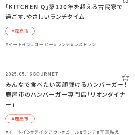
薩摩川内市のカフェ「bliss coffee」で楽し
「KITCHEN Q」築120年を超える古民家で
む、こだわりの一杯と月替わりスイーツ
過ごす、やさしいランチタイム
#薩摩川内市
#霧島市
#かわいい
#イートイン
#カフェ
#コーヒー
#スイーツ
#イートイン
#コーヒー
#ランチ
#レストラン
#テイクアウト
#焼き菓子
2025.05.16
GOURMET
2025.04.21
GOURMET
みんなで食べたい笑顔弾けるハンバーガー！
体操教室併設の「3levin cafe」。真っ白な空
鹿屋市のハンバーガー専門店「リオンダイナ
間で楽しむスイーツやドリンク
ー」
#伊敷周辺
#⿅屋市
#イートイン
#カフェ
#カラフルドリンク
#コーヒー
#スイーツ
#テイクアウト
#写真映え
#焼き菓子
#イートイン
#テイクアウト
#ビール
#ランチ
#写真映え