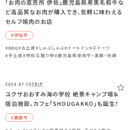
屋さん
「お肉の直売所 伊佐」鹿児島県産黒毛和牛な
ど高品質なお肉が購入でき、気軽に味わえる
#⾕⼭周辺
セルフ焼肉のお店
#イートイン
#ランチ
#中華
#伊佐市
#BBQ
#お土産
#しゃぶしゃぶ
#イートイン
#スイーツ
#手土産
#特別な贈り物
#鹿児島県産和牛・黒豚・地鶏
2024.04.27
GOURMET
「りとるcafé 」チーズケーキとランチが評判！
人気のチーズケーキを紹介
2024.07.10
TRIP
#指宿市
ユクサおおすみ海の学校 絶景キャンプ場＆
宿泊施設。カフェ「SHOUGAKKO」も誕生！
#イートイン
#カフェ
#スイーツ
#写真映え
#⿅屋市