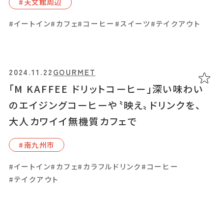
#天⽂館周辺
#BBQ
#お土産
#しゃぶしゃぶ
#イートイン
#スイーツ
#イートイン
#カフェ
#コーヒー
#スイーツ
#テイクアウト
#手土産
#特別な贈り物
#鹿児島県産和牛・黒豚・地鶏
2024.11.22
GOURMET
2024.07.05
GOURMET
「M KAFFEE ドリットコーヒー」深い味わい
フルーツサンドとワッフルで話題の
のエイジングコーヒーや〝映え〟ドリンクを、
「DeSSeRT（デセール）」、子どもから大人ま
大人カワイイ無機質カフェで
で愛されるケーキ店
#南九州市
#鹿児島駅周辺
#イートイン
#カフェ
#カラフルドリンク
#コーヒー
#かわいい
#イートイン
#コーヒー
#スイーツ
#テイクアウト
#テイクアウト
#手土産
#特別な贈り物