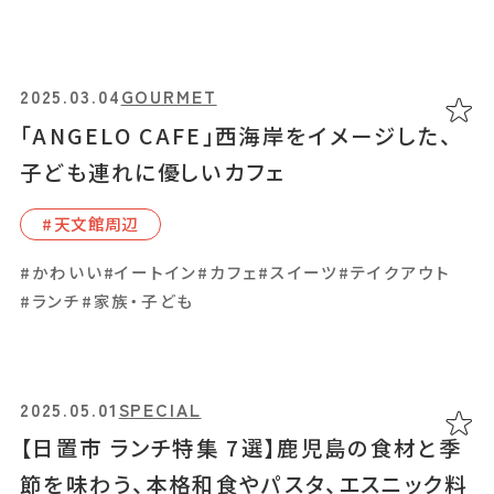
#鹿児島特産品
2025.03.04
GOURMET
2025.04.17
GOURMET
「ANGELO CAFE」西海岸をイメージした、
鹿児島水族館近くのトンテキ定食とクラフト
子ども連れに優しいカフェ
コーラのお店「Baton」
#天⽂館周辺
#鹿児島駅周辺
#かわいい
#イートイン
#カフェ
#スイーツ
#テイクアウト
#イートイン
#カレー
#テイクアウト
#ランチ
#ランチ
#家族・子ども
#鹿児島県産和牛・黒豚・地鶏
2025.05.01
SPECIAL
2025.04.04
GOURMET
【日置市 ランチ特集 7選】鹿児島の食材と季
南さつまの小さなブックカフェ「そらまど」、心
節を味わう、本格和食やパスタ、エスニック料