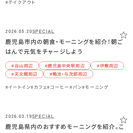
#テイクアウト
#テイクアウト
#イベント
#イートイン
#エスニック料理
#テイクアウト
あちこちについて
｜
広告サービスについて
｜
#ランチ
#和食
#海鮮
#鹿児島県産和牛・黒豚・地鶏
#イートイン
#カフェ
#コーヒー
#パン
#モーニング
運営会社について
｜
お知らせ
｜
利⽤規約
｜
プライバシーポリシー
｜
お問い合わせ
2026.05.20
2026.07.21
GOURMET
SPECIAL
2025.10.20
SPECIAL
鹿児島市内の朝食・モーニングを紹介！朝ご
鹿児島市で玄米ランチを味わう「名山玄米生
鹿児島でおすすめのチーズケーキ店
はんで元気をチャージしよう
活211」の薬膳料理とおむすび
#⿅屋市
#いちき串⽊野市
#伊集院周辺
#⾕⼭周辺
#天⽂館周辺
#⿅児島中央駅周辺
#伊敷周辺
#出⽔市
#天⽂館周辺
#指宿市
#天⽂館周辺
#鴨池・与次郎周辺
#イートイン
#テイクアウト
#ランチ
#肝付町
#霧島市
#イートイン
#カフェ
#コーヒー
#パン
#モーニング
#イートイン
#スイーツ
#特集
2026.02.05
GOURMET
2026.03.19
SPECIAL
「トキタマカフェ」築100年を超える古民家カ
2025.05.01
SPECIAL
鹿児島県内のおすすめモーニングを紹介。こ
フェで、季節を感じながら、ほっと一息