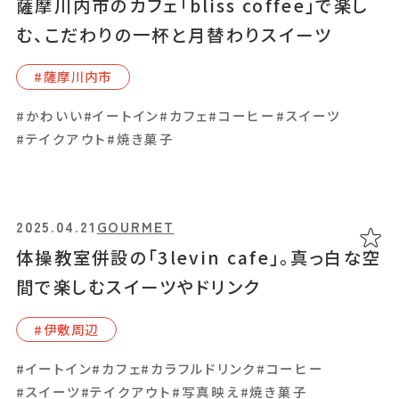
薩摩川内市のカフェ「bliss coffee」で楽し
#イートイン
#スイーツ
#ランチ
#和食
む、こだわりの一杯と月替わりスイーツ
#薩摩川内市
2025.03.25
GOURMET
#かわいい
#イートイン
#カフェ
#コーヒー
#スイーツ
「TOFU STAND」で楽しむ、個性豊かな豆腐
#テイクアウト
#焼き菓子
や総菜の数々
#さつま町
2025.04.21
GOURMET
#お弁当
#イートイン
#スイーツ
#テイクアウト
#ランチ
体操教室併設の「3levin cafe」。真っ白な空
間で楽しむスイーツやドリンク
2025.03.10
GOURMET
#伊敷周辺
【閉店】茶畑に囲まれた癒しのカフェ「㐂一郎
#イートイン
#カフェ
#カラフルドリンク
#コーヒー
-KIICHIRO-」ヘルシーランチ＆米粉スイー
#スイーツ
#テイクアウト
#写真映え
#焼き菓子