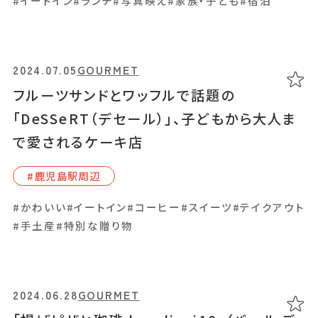
#イートイン
#ランチ
#写真映え
#家族・子ども
#宿泊
2024.04.16
GOURMET
「cafe marley （カフェ マーリー）」ドライブ
途中に立ち寄りたい地元食材たっぷりの創作
2024.07.05
GOURMET
パンと絶景
フルーツサンドとワッフルで話題の
#南九州市
「DeSSeRT（デセール）」、子どもから大人ま
で愛されるケーキ店
#イートイン
#カフェ
#パン
#ランチ
#写真映え
#鹿児島駅周辺
#かわいい
#イートイン
#コーヒー
#スイーツ
#テイクアウト
2024.04.12
GOURMET
#手土産
#特別な贈り物
「ふわとろ菓子舗warabi.」こだわりの〝生わ
らびもち〟を、SNS映え間違いなしのネオンと
いっしょに
2024.06.28
GOURMET
#天⽂館周辺