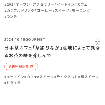
るお店
#2024オープン
#アクセサリー
#イートイン
#カフェ
#カラフルドリンク
#コーヒー
#スイーツ
#モーニング
#霧島市
#ランチ
#かわいい
#アクセサリー
#イートイン
#コーヒー
#スイーツ
#テイクアウト
#ハンドメイド
#写真映え
#宇宙
2024.10.10
GOURMET
日本茶カフェ「茶舗ひなが」産地によって異な
2024.06.14
GOURMET
るお茶の味を楽しんで
人気のパン屋「BOULANGERIE NOEL」。幅
#鹿児島駅周辺
広い世代に愛されるパンを紹介
#イートイン
#カフェ
#スイーツ
#テイクアウト
#和スイーツ
#霧島市
#紅茶
#茶
#イートイン
#テイクアウト
#パン