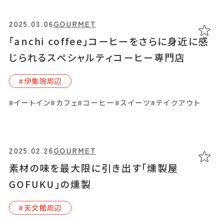
#鴨池・与次郎周辺
2025.03.06
GOURMET
「anchi coffee」コーヒーをさらに身近に感
#イートイン
#カフェ
#ランチ
#和食
じられるスペシャルティコーヒー専門店
#伊集院周辺
2024.11.07
GOURMET
#イートイン
#カフェ
#コーヒー
#スイーツ
#テイクアウト
「雑cafe+met」親子が営む、昭和レトロなメ
ニューが人気のカフェ
#霧島市
2025.02.26
GOURMET
素材の味を最大限に引き出す「燻製屋
#2024オープン
#アクセサリー
#イートイン
#カフェ
#カラフルドリンク
#コーヒー
#スイーツ
#モーニング
GOFUKU」の燻製
#ランチ
#天⽂館周辺