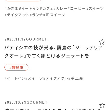
能
#かき氷
#イートイン
#カフェ
#カレー
#コーヒー
#スイーツ
#⽇置市
#テイクアウト
#ランチ
#和スイーツ
#イートイン
#カフェ
#スイーツ
#ランチ
#韓国料理
2025.11.12
GOURMET
パティシエの技が光る、霧島の「ジェラテリア
2025.05.22
GOURMET
クオーレ」で甘くほどけるジェラートを
「KITCHEN Q」築120年を超える古民家で
過ごす、やさしいランチタイム
#霧島市
#霧島市
#イートイン
#スイーツ
#テイクアウト
#手土産
#イートイン
#コーヒー
#ランチ
#レストラン
2025.10.29
GOURMET